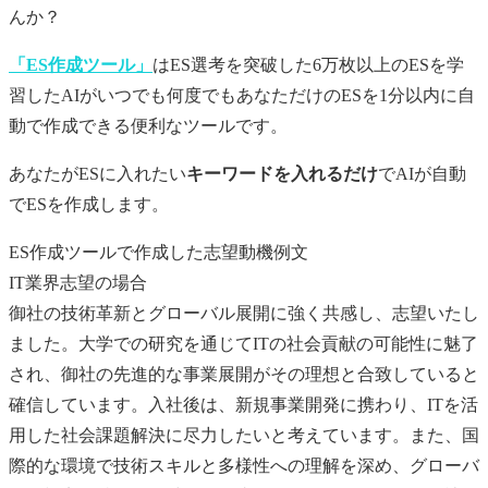
んか？
「ES作成ツール」
はES選考を突破した6万枚以上のESを学
習したAIがいつでも何度でもあなただけの
ES
を1分以内に自
動で作成できる便利なツールです。
あなたが
ES
に入れたい
キーワードを入れるだけ
でAIが自動
でESを作成します。
ES作成ツールで作成した志望動機例文
IT業界志望の場合
御社の技術革新とグローバル展開に強く共感し、志望いたし
ました。大学での研究を通じてITの社会貢献の可能性に魅了
され、御社の先進的な事業展開がその理想と合致していると
確信しています。入社後は、新規事業開発に携わり、ITを活
用した社会課題解決に尽力したいと考えています。また、国
際的な環境で技術スキルと多様性への理解を深め、グローバ