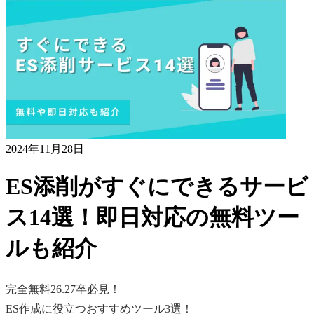
2024年11月28日
ES添削がすぐにできるサービ
ス14選！即日対応の無料ツー
ルも紹介
完全無料
26.27卒必見！
ES作成に役立つおすすめツール3選！