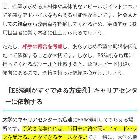
ば、企業が求める人材像や具体的なアピールポイントについ
て的確なアドバイスをもらえる可能性が高いです。
社会人と
しての視点
から改善点を指摘してくれるため、実践的かつ採
用担当者に響く内容に仕上げられるでしょう。
ただし、
相手の都合を考慮
し、あらかじめ希望の期限を伝え
た上で依頼することが大切です。しかし、ES添削を迅速に
行ってくれるAIツールと比較すると、添削スピードは遅い
傾向にあるので、余裕を持った依頼を心がけましょう。
【ES添削がすぐできる方法④】キャリアセンタ
ーに依頼する
大学のキャリアセンター
も迅速にESを添削してもらえる場
所です。
予約さえ取れれば、当日中に質の高いフィードバッ
クを受けることができるケースが多い
です。特に、大学の職