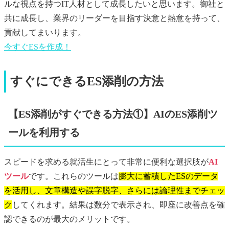
ルな視点を持つIT人材として成長したいと思います。御社と
共に成長し、業界のリーダーを目指す決意と熱意を持って、
貢献してまいります。
今すぐ
ES
を作成！
すぐにできるES添削の方法
【ES添削がすぐできる方法①】AIのES添削ツ
ールを利用する
スピードを求める就活生にとって非常に便利な選択肢が
AI
ツール
です。これらのツールは
膨大に蓄積したESのデータ
を活用し、文章構造や誤字脱字、さらには論理性までチェッ
ク
してくれます。結果は数分で表示され、即座に改善点を確
認できるのが最大のメリットです。