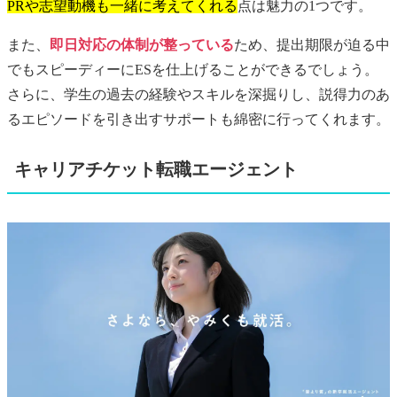
PRや志望動機も一緒に考えてくれる
点は魅力の1つです。
また、
即日対応の体制が整っている
ため、提出期限が迫る中
でもスピーディーにESを仕上げることができるでしょう。
さらに、学生の過去の経験やスキルを深掘りし、説得力のあ
るエピソードを引き出すサポートも綿密に行ってくれます。
キャリアチケット転職エージェント