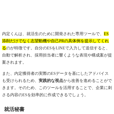
内定くんは、就活生のために開発された専用ツールで、
ES
添削だけでなく志望動機や自己PRの具体例を提示してくれ
る
のが特徴です。自分のESをLINEで入力して送信すると、
自動で解析され、採用担当者に響くような表現や構成案が提
案されます。
また、内定獲得者の実際のESデータを基にしたアドバイス
も受けられるため、
実践的な視点
から改善を進めることがで
きます。そのため、このツールを活用することで、企業に刺
さる内容のESを効率的に作成できるでしょう。
就活秘書