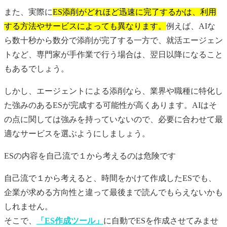
また、実際に
ES添削がどれほど迅速に完了するかは、利用
する方法やサービスによっても異なります。
例えば、AIな
ら数十秒から数分で添削が完了する一方で、就活エージェン
トなど、専門家が手作業で行う場合は、翌日以降になること
もあるでしょう。
しかし、エージェントによる添削なら、業界や職種に特化し
た強みのあるESが完成する可能性が高くあります。AIはそ
の点に関しては強みを持っていないので、必要に合わせて最
適なサービスを選ぶようにしましょう。
ES
の内容を自己流で１から考えるのは危険です
自己流で１から考えると、時間をかけて作成した
ES
でも、
企業が求める方向性と違って最後まで読んでもらえないかも
しれません。
そこで、
「ES作成ツール」
に自動で
ES
を作成させてみませ