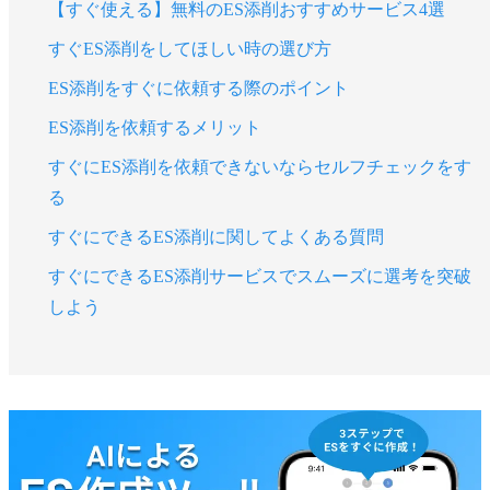
【すぐ使える】無料のES添削おすすめサービス4選
すぐES添削をしてほしい時の選び方
ES添削をすぐに依頼する際のポイント
ES添削を依頼するメリット
すぐにES添削を依頼できないならセルフチェックをす
る
すぐにできるES添削に関してよくある質問
すぐにできるES添削サービスでスムーズに選考を突破
しよう