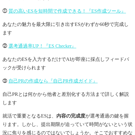
⓵
質の高いESを短時間で作成できる！『ES作成ツール』
あなたの魅力を最大限に引き出すESがわずか60秒で完成し
ます
⓶
選考通過率UP！『ES Checker』
あなたのESを入力するだけでAIが即座に採点しフィードバ
ックが受けられます
⓷
自己PRの作成なら『自己PR作成ガイド』
自己PRとは何かから他者と差別化する方法まで詳しく解説
します
就活で重要となるESは、
内容の完成度
が選考通過の鍵を握
ります。しかし、提出期限が迫っていて時間がないという状
況に焦りを感じるのではないでしょうか。そこでおすすめな