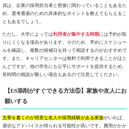
員は、企業の採用担当者と密接に関わっていることもあるた
め、選考通過のための具体的なポイントを教えてもらえるこ
ともあるでしょう。
ただし、大学によっては
利用者が集中する時期
には予約が取
りにくくなる場合があります。そのため、早めにスケジュー
ルを確認し、複数の候補日を持って相談するのがおすすめで
す。また、キャリアセンターは無料で利用できることがほと
んどですが、他の学生にも公平にサポートを提供するため、
長時間の相談が難しい場合もあるので注意してください。
【ES添削がすぐできる方法⑤】家族や友人にお
願いする
文章を書くのが得意な友人や採用経験がある家族
がいれば、
適切なアドバイスが得られる可能性が高いです。費用がかか