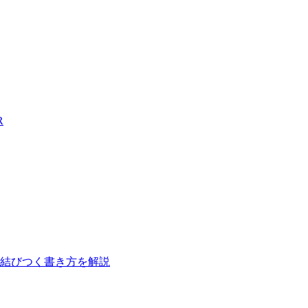
R
結びつく書き方を解説