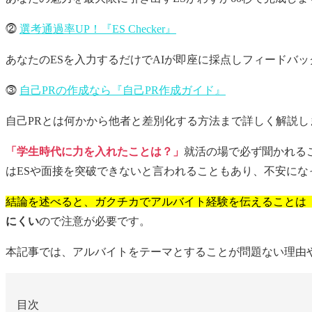
⓶
選考通過率UP！『ES Checker』
あなたのESを入力するだけでAIが即座に採点しフィードバ
⓷
自己PRの作成なら『自己PR作成ガイド』
自己PRとは何かから他者と差別化する方法まで詳しく解説し
「学生時代に力を入れたことは？」
就活の場で必ず聞かれる
はESや面接を突破できないと言われることもあり、不安に
結論を述べると、ガクチカでアルバイト経験を伝えることは
にくい
ので注意が必要です。
本記事では、アルバイトをテーマとすることが問題ない理由
目次