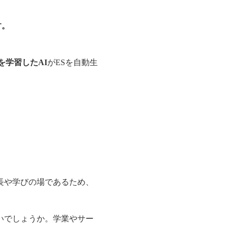
す。
を学習したAI
がESを自動生
長や学びの場であるため、
いでしょうか。学業やサー