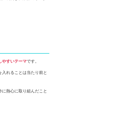
しやすいテーマ
です。
を入れることは当たり前と
外に熱心に取り組んだこと