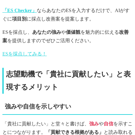
「ES Checker」
ならあなたのESを入力するだけで、AIがす
ぐに
項目別
に採点し改善案を提案します。
ESを採点し、
あなたの強み
や
価値観
を魅力的に伝える
改善
案
を提供しますのでぜひご活用ください。
ESを採点してみる！
志望動機で「貴社に貢献したい」と表
現するメリット
強みや自信を示しやすい
「貴社に貢献したい」と堂々と書けば、
強み
や
自信
を示すこ
とにつながります。
「貢献できる根拠がある」
と読み取れる