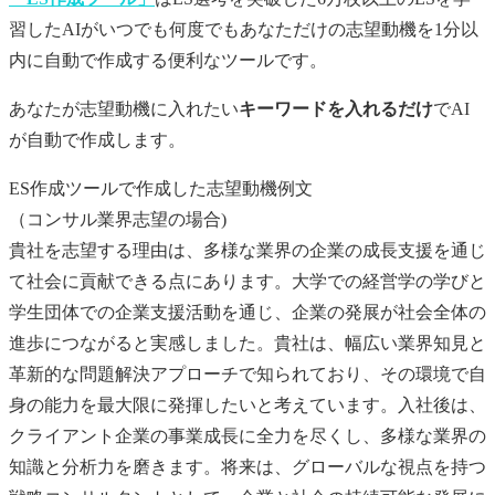
習したAIがいつでも何度でもあなただけの
志望動機
を1分以
内に自動で作成する便利なツールです。
あなたが
志望動機
に入れたい
キーワードを入れるだけ
でAI
が自動で作成します。
ES作成ツールで作成した志望動機例文
（コンサル業界志望の場合)
貴社を志望する理由は、多様な業界の企業の成長支援を通じ
て社会に貢献できる点にあります。大学での経営学の学びと
学生団体での企業支援活動を通じ、企業の発展が社会全体の
進歩につながると実感しました。貴社は、幅広い業界知見と
革新的な問題解決アプローチで知られており、その環境で自
身の能力を最大限に発揮したいと考えています。入社後は、
クライアント企業の事業成長に全力を尽くし、多様な業界の
知識と分析力を磨きます。将来は、グローバルな視点を持つ