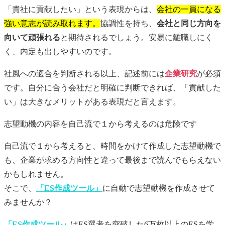
「貴社に貢献したい」という表現からは、
会社の一員になる
強い意志が読み取れます。
協調性を持ち、
会社と同じ方向を
向いて頑張れる
と期待されるでしょう。安易に離職しにく
く、内定も出しやすいのです。
社風への適合を判断される以上、記述前には
企業研究
が必須
です。自分に合う会社だと明確に判断できれば、「貢献した
い」は大きなメリットがある表現だと言えます。
志望動機
の内容を自己流で１から考えるのは危険です
自己流で１から考えると、時間をかけて作成した
志望動機
で
も、企業が求める方向性と違って最後まで読んでもらえない
かもしれません。
そこで、
「ES作成ツール」
に自動で
志望動機
を作成させて
みませんか？
「ES作成ツール」
はES選考を突破した6万枚以上のESを学