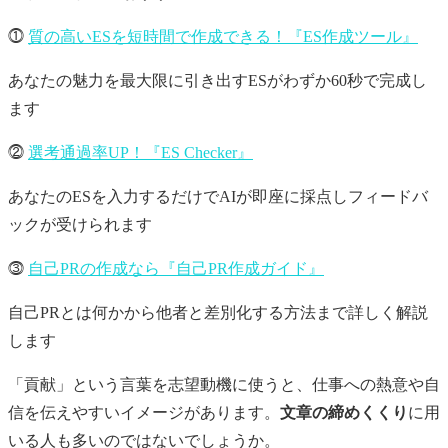
⓵
質の高いESを短時間で作成できる！『ES作成ツール』
あなたの魅力を最大限に引き出すESがわずか60秒で完成し
ます
⓶
選考通過率UP！『ES Checker』
あなたのESを入力するだけでAIが即座に採点しフィードバ
ックが受けられます
⓷
自己PRの作成なら『自己PR作成ガイド』
自己PRとは何かから他者と差別化する方法まで詳しく解説
します
「貢献」という言葉を志望動機に使うと、仕事への熱意や自
信を伝えやすいイメージがあります。
文章の締めくくり
に用
いる人も多いのではないでしょうか。