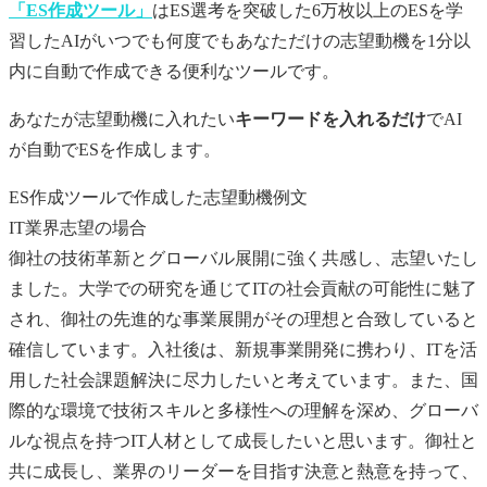
「ES作成ツール」
はES選考を突破した6万枚以上のESを学
習したAIがいつでも何度でもあなただけの
志望動機
を1分以
内に自動で作成できる便利なツールです。
あなたが
志望動機
に入れたい
キーワードを入れるだけ
でAI
が自動でESを作成します。
ES作成ツールで作成した志望動機例文
IT業界志望の場合
御社の技術革新とグローバル展開に強く共感し、志望いたし
ました。大学での研究を通じてITの社会貢献の可能性に魅了
され、御社の先進的な事業展開がその理想と合致していると
確信しています。入社後は、新規事業開発に携わり、ITを活
用した社会課題解決に尽力したいと考えています。また、国
際的な環境で技術スキルと多様性への理解を深め、グローバ
ルな視点を持つIT人材として成長したいと思います。御社と
共に成長し、業界のリーダーを目指す決意と熱意を持って、