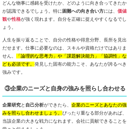
どんな物事に感銘を受けたか、どのように向き合ってきたか
が認識できるでしょう。特に
困難への向き合い方
には、
価値
観
や
性格
が強く現れます。自分を正確に捉えやすくなるでし
ょう。
人生を振り返ることで、自分の性格や得意分野、長所を見出
だせます。仕事に必要なのは、スキルや資格だけではありま
せん。
「論理的な思考力」や「課題解決能力」「協調性」な
ども必須です。
発見した固有の能力こそ、あなたが誇るべき
強みです。
③企業のニーズと自身の強みを照らし合わせる
企業研究
と
自己分析
ができたら、
企業のニーズとあなたの強
みを照らし合わせましょう。
ぴったり重なる部分があれば、
当該企業の大きな戦力になれます。会社に貢献できることを