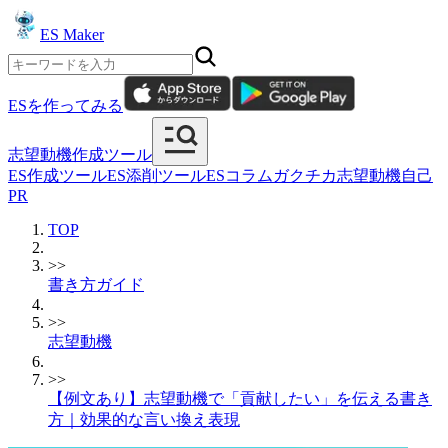
ES Maker
ESを作ってみる
志望動機作成ツール
ES作成ツール
ES添削ツール
ESコラム
ガクチカ
志望動機
自己
PR
TOP
>>
書き方ガイド
>>
志望動機
>>
【例文あり】志望動機で「貢献したい」を伝える書き
方｜効果的な言い換え表現