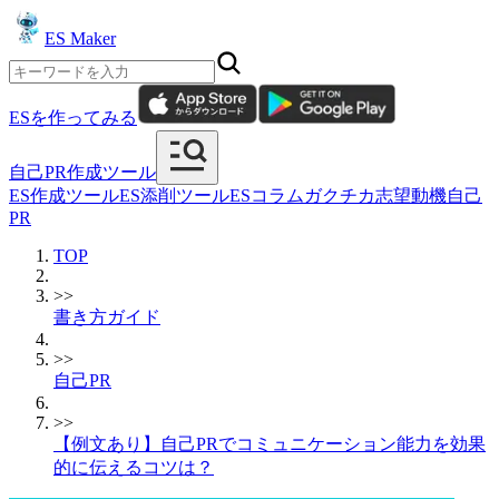
ES Maker
ESを作ってみる
自己PR作成ツール
ES作成ツール
ES添削ツール
ESコラム
ガクチカ
志望動機
自己
PR
TOP
>>
書き方ガイド
>>
自己PR
>>
【例文あり】自己PRでコミュニケーション能力を効果
的に伝えるコツは？