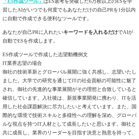
「ES作成ツール」
はES選考を突破した6万枚以上のESを学
習したAIがいつでも何度でもあなただけの
自己PR
を1分以内
に自動で作成できる便利なツールです。
あなたが
自己PR
に入れたい
キーワードを入れるだけ
でAIが
自動でESを作成します。
ES作成ツールで作成した志望動機例文
IT業界志望の場合
御社の技術革新とグローバル展開に強く共感し、志望いたし
ました。大学での研究を通じてITの社会貢献の可能性に魅了
され、御社の先進的な事業展開がその理想と合致していると
確信しています。入社後は、新規事業開発に携わり、ITを活
用した社会課題解決に尽力したいと考えています。また、国
際的な環境で技術スキルと多様性への理解を深め、グローバ
ルな視点を持つIT人材として成長したいと思います。御社と
共に成長し、業界のリーダーを目指す決意と熱意を持って、