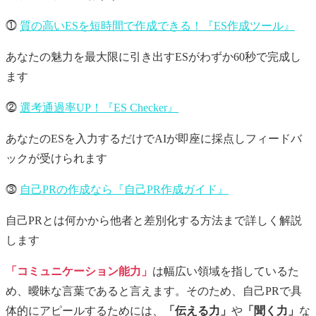
⓵
質の高いESを短時間で作成できる！『ES作成ツール』
あなたの魅力を最大限に引き出すESがわずか60秒で完成し
ます
⓶
選考通過率UP！『ES Checker』
あなたのESを入力するだけでAIが即座に採点しフィードバ
ックが受けられます
⓷
自己PRの作成なら『自己PR作成ガイド』
自己PRとは何かから他者と差別化する方法まで詳しく解説
します
「コミュニケーション能力」
は幅広い領域を指しているた
め、曖昧な言葉であると言えます。そのため、自己PRで具
体的にアピールするためには、
「伝える力」
や
「聞く力」
な