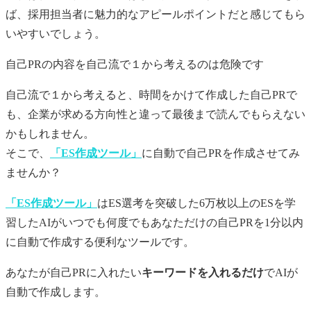
ば、採用担当者に魅力的なアピールポイントだと感じてもら
いやすいでしょう。
自己PR
の内容を自己流で１から考えるのは危険です
自己流で１から考えると、時間をかけて作成した
自己PR
で
も、企業が求める方向性と違って最後まで読んでもらえない
かもしれません。
そこで、
「ES作成ツール」
に自動で
自己PR
を作成させてみ
ませんか？
「ES作成ツール」
はES選考を突破した6万枚以上のESを学
習したAIがいつでも何度でもあなただけの
自己PR
を1分以内
に自動で作成する便利なツールです。
あなたが
自己PR
に入れたい
キーワードを入れるだけ
でAIが
自動で作成します。