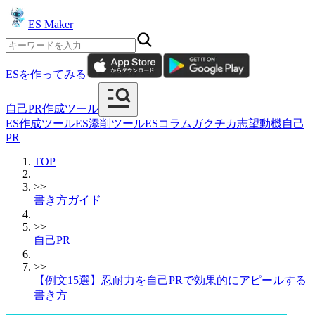
ES Maker
ESを作ってみる
自己PR作成ツール
ES作成ツール
ES添削ツール
ESコラム
ガクチカ
志望動機
自己
PR
TOP
>>
書き方ガイド
>>
自己PR
>>
【例文15選】忍耐力を自己PRで効果的にアピールする
書き方