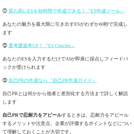
⓵
質の高いESを短時間で作成できる！『ES作成ツール』
あなたの魅力を最大限に引き出すESがわずか60秒で完成し
ます
⓶
選考通過率UP！『ES Checker』
あなたのESを入力するだけでAIが即座に採点しフィードバ
ックが受けられます
⓷
自己PRの作成なら『自己PR作成ガイド』
自己PRとは何かから他者と差別化する方法まで詳しく解説
します
自己PRで忍耐力をアピール
するときは、忍耐力をアピール
するメリットや注意点、企業が評価するポイントなどについ
て理解しておくことが大切です。