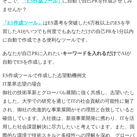
そこで、
「ES作成ツール」
に自動で
自己PR
を作成させてみ
ませんか？
「ES作成ツール」
はES選考を突破した6万枚以上のESを学
習したAIがいつでも何度でもあなただけの
自己PR
を1分以内
に自動で作成できる便利なツールです。
あなたが
自己PR
に入れたい
キーワードを入れるだけ
でAIが
自動でESを作成します。
ES作成ツールで作成した志望動機例文
IT業界志望の場合
御社の技術革新とグローバル展開に強く共感し、志望いたし
ました。大学での研究を通じてITの社会貢献の可能性に魅了
され、御社の先進的な事業展開がその理想と合致していると
確信しています。入社後は、新規事業開発に携わり、ITを活
用した社会課題解決に尽力したいと考えています。また、国
際的な環境で技術スキルと多様性への理解を深め、グローバ