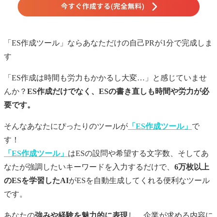
「ES作成ツール」ならあなただけの
自己PR
が1分で完成しま
す
「ES作成は時間も労力もかかるし大変…」と感じていませ
んか？
ES作成だけでなく、ESの書き直しも時間や労力が必
要です。
そんなあなたにぴったりのツールが
「ES作成ツール」
で
す！
「ES作成ツール」
はESの設問や希望する文字数、そしてあ
なたが強調したいキーワードを入力するだけで、
6万枚以上
のESを学習したAI
がESを自動生成してくれる便利なツール
です。
あなたの
強みや経験を魅力的に表現
し、企業が求める内容に