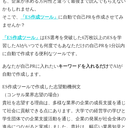
も、企業が求める方向性と違って最後まで読んでもらえない
かもしれません。
そこで、
「ES作成ツール」
に自動で
自己PR
を作成させてみ
ませんか？
「ES作成ツール」
はES選考を突破した6万枚以上のESを学
習したAIがいつでも何度でもあなただけの
自己PR
を1分以内
に自動で作成する便利なツールです。
あなたが
自己PR
に入れたい
キーワードを入れるだけ
でAIが
自動で作成します。
ES作成ツールで作成した志望動機例文
（コンサル業界志望の場合)
貴社を志望する理由は、多様な業界の企業の成長支援を通じ
て社会に貢献できる点にあります。大学での経営学の学びと
学生団体での企業支援活動を通じ、企業の発展が社会全体の
進歩につながると実感しました。貴社は、幅広い業界知見と