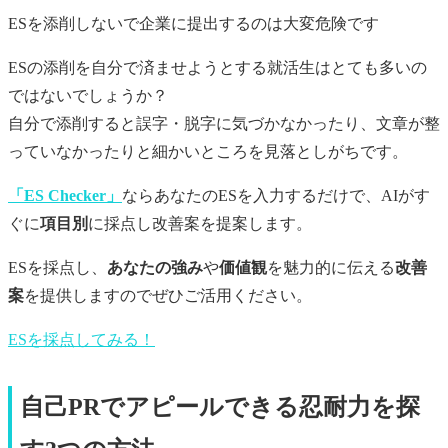
ESを添削しないで企業に提出するのは大変危険です
ESの添削を自分で済ませようとする就活生はとても多いの
ではないでしょうか？
自分で添削すると誤字・脱字に気づかなかったり、文章が整
っていなかったりと細かいところを見落としがちです。
「ES Checker」
ならあなたのESを入力するだけで、AIがす
ぐに
項目別
に採点し改善案を提案します。
ESを採点し、
あなたの強み
や
価値観
を魅力的に伝える
改善
案
を提供しますのでぜひご活用ください。
ESを採点してみる！
自己PRでアピールできる忍耐力を探