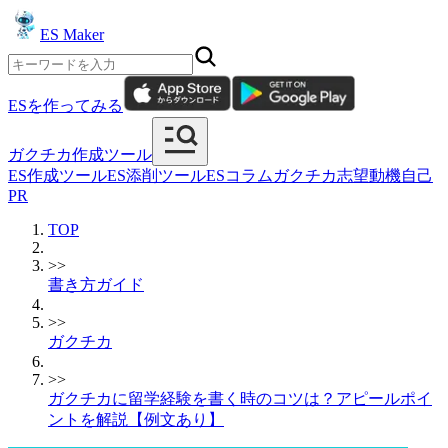
ES Maker
ESを作ってみる
ガクチカ作成ツール
ES作成ツール
ES添削ツール
ESコラム
ガクチカ
志望動機
自己
PR
TOP
>>
書き方ガイド
>>
ガクチカ
>>
ガクチカに留学経験を書く時のコツは？アピールポイ
ントを解説【例文あり】