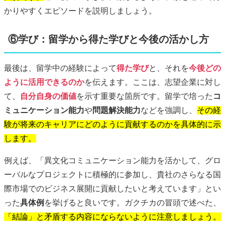
かりやすくエピソードを説明しましょう。
⑥学び：留学から得た学びと今後の活かし方
最後は、留学中の経験によって
得た学び
と、それを
今後どの
ように活用できるのか
を伝えます。ここは、志望企業に対し
て、
自分自身の価値
を示す重要な箇所です。留学で培った
コ
ミュニケーション能力
や
問題解決能力
などを強調し、
その経
験が将来のキャリアにどのように貢献するのかを具体的に示
します。
例えば、「異文化コミュニケーション能力を活かして、グロ
ーバルなプロジェクトに積極的に参加し、貴社のさらなる国
際市場でのビジネス展開に貢献したいと考えています」とい
った
具体例
を挙げると良いです。ガクチカの冒頭で述べた、
「結論」と矛盾する内容にならないように注意しましょう。