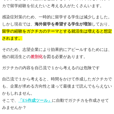
カで留学経験を伝えたいと考える人がたくさんいます。
感染症対策のため、一時的に留学する学生は減少しました。
しかし現在では、
海外留学を希望する学生が増加
しており、
留学の経験をガクチカのテーマとする就活生は増えると想定
されます。
そのため、志望企業により効果的にアピールするためには、
他の就活生との
差別化
を図る必要があります。
ガクチカ
の内容を自己流で１から考えるのは危険です
自己流で１から考えると、時間をかけて作成した
ガクチカ
で
も、企業が求める方向性と違って最後まで読んでもらえない
かもしれません。
そこで、
「ES作成ツール」
に自動で
ガクチカ
を作成させて
みませんか？