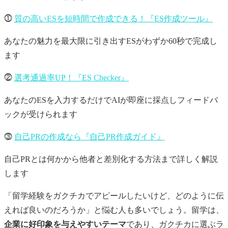
⓵
質の高いESを短時間で作成できる！『ES作成ツール』
あなたの魅力を最大限に引き出すESがわずか60秒で完成し
ます
⓶
選考通過率UP！『ES Checker』
あなたのESを入力するだけでAIが即座に採点しフィードバ
ックが受けられます
⓷
自己PRの作成なら『自己PR作成ガイド』
自己PRとは何かから他者と差別化する方法まで詳しく解説
します
「留学経験をガクチカでアピールしたいけど、どのように伝
えれば良いのだろうか」と悩む人も多いでしょう。留学は、
企業に好印象を与えやすいテーマ
であり、ガクチカに選ぶラ