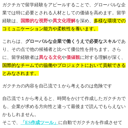
ガクチカで留学経験をアピールすることで、グローバルな企
業では特に必要とされる人材としての価値を高めます。留学
経験は、
国際的な視野
や
異文化理解
を深め、
多様な環境での
コミュニケーション能力や柔軟性を養います。
これらは、
グローバルな企業で働くうえで必要なスキル
であ
り、その点で他の候補者と比べて優位性を持ちます。さら
に、留学経験者は
異なる文化
や
価値観
に対する理解が深く、
国際的なチームでの協働やプロジェクトにおいて貢献できる
とみなされます。
ガクチカ
の内容を自己流で１から考えるのは危険です
自己流で１から考えると、時間をかけて作成した
ガクチカ
で
も、企業が求める方向性と違って最後まで読んでもらえない
かもしれません。
そこで、
「ES作成ツール」
に自動で
ガクチカ
を作成させて