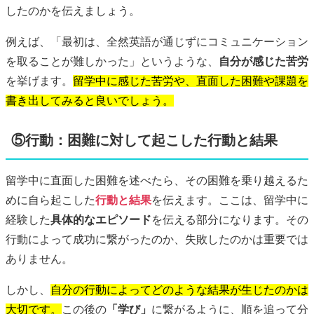
したのかを伝えましょう。
例えば、「最初は、全然英語が通じずにコミュニケーション
を取ることが難しかった」というような、
自分が感じた苦労
を挙げます。
留学中に感じた苦労や、直面した困難や課題を
書き出してみると良いでしょう。
⑤行動：困難に対して起こした行動と結果
留学中に直面した困難を述べたら、その困難を乗り越えるた
めに自ら起こした
行動と結果
を伝えます。ここは、留学中に
経験した
具体的なエピソード
を伝える部分になります。その
行動によって成功に繋がったのか、失敗したのかは重要では
ありません。
しかし、
自分の行動によってどのような結果が生じたのかは
大切です。
この後の
「学び」
に繋がるように、順を追って分