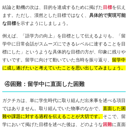
結論と動機の次は、目的を達成するために掲げた
目標
を伝え
ます。ただし、漠然とした目標ではなく、
具体的で実現可能
な目標
を示すようにしましょう。
例えば、「語学力の向上」を目標として伝えるよりも、「留
学中に日常会話がスムーズにできるレベルに達することを目
標にした」というような具体的な目標の方が、印象に残りや
すいです。留学に向けて動いていた当時を振り返り、
留学中
に成し遂げたいと考えていたことを思い出してみましょう。
④困難：留学中に直面した困難
ガクチカは、単に学生時代に取り組んだ出来事を述べる項目
ではありません。取り組んでいた物事のなかで、
直面した困
難や課題に対する過程を伝えることが大切です。
そこで、留
学において掲げた目標を述べた後は、どのような
困難
に直面