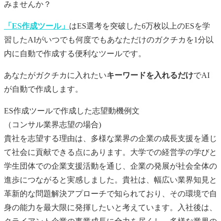
みませんか？
「ES作成ツール」
はES選考を突破した6万枚以上のESを学
習したAIがいつでも何度でもあなただけの
ガクチカ
を1分以
内に自動で作成する便利なツールです。
あなたが
ガクチカ
に入れたい
キーワードを入れるだけ
でAI
が自動で作成します。
ES作成ツールで作成した志望動機例文
（コンサル業界志望の場合)
貴社を志望する理由は、多様な業界の企業の成長支援を通じ
て社会に貢献できる点にあります。大学での経営学の学びと
学生団体での企業支援活動を通じ、企業の発展が社会全体の
進歩につながると実感しました。貴社は、幅広い業界知見と
革新的な問題解決アプローチで知られており、その環境で自
身の能力を最大限に発揮したいと考えています。入社後は、