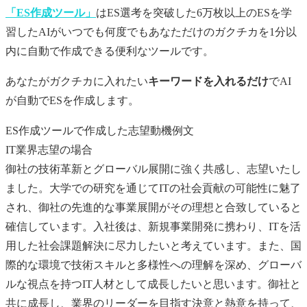
「ES作成ツール」
はES選考を突破した6万枚以上のESを学
習したAIがいつでも何度でもあなただけの
ガクチカ
を1分以
内に自動で作成できる便利なツールです。
あなたが
ガクチカ
に入れたい
キーワードを入れるだけ
でAI
が自動でESを作成します。
ES作成ツールで作成した志望動機例文
IT業界志望の場合
御社の技術革新とグローバル展開に強く共感し、志望いたし
ました。大学での研究を通じてITの社会貢献の可能性に魅了
され、御社の先進的な事業展開がその理想と合致していると
確信しています。入社後は、新規事業開発に携わり、ITを活
用した社会課題解決に尽力したいと考えています。また、国
際的な環境で技術スキルと多様性への理解を深め、グローバ
ルな視点を持つIT人材として成長したいと思います。御社と
共に成長し、業界のリーダーを目指す決意と熱意を持って、