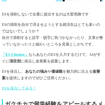
ESを添削しないで企業に提出するのは大変危険です
ESの添削を自分で済ませようとする就活生はとても多いの
ではないでしょうか？
自分で添削すると誤字・脱字に気づかなかったり、文章が整
っていなかったりと細かいところを見落としがちです。
「ES Checker」
ならあなたのESを入力するだけで、AIがす
ぐに
項目別
に採点し改善案を提案します。
ESを採点し、
あなたの強み
や
価値観
を魅力的に伝える
改善
案
を提供しますのでぜひご活用ください。
ESを採点してみる！
ガクチカで留学経験をアピールするメ