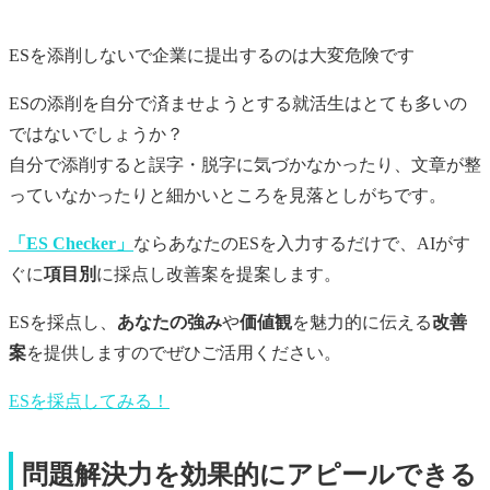
ESを添削しないで企業に提出するのは大変危険です
ESの添削を自分で済ませようとする就活生はとても多いの
ではないでしょうか？
自分で添削すると誤字・脱字に気づかなかったり、文章が整
っていなかったりと細かいところを見落としがちです。
「ES Checker」
ならあなたのESを入力するだけで、AIがす
ぐに
項目別
に採点し改善案を提案します。
ESを採点し、
あなたの強み
や
価値観
を魅力的に伝える
改善
案
を提供しますのでぜひご活用ください。
ESを採点してみる！
問題解決力を効果的にアピールできる