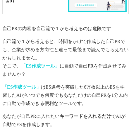
あり】
自己PR
の内容を自己流で１から考えるのは危険です
自己流で１から考えると、時間をかけて作成した
自己PR
で
も、企業が求める方向性と違って最後まで読んでもらえない
かもしれません。
そこで、
「ES作成ツール」
に自動で
自己PR
を作成させてみ
ませんか？
「ES作成ツール」
はES選考を突破した6万枚以上のESを学
習したAIがいつでも何度でもあなただけの
自己PR
を1分以内
に自動で作成できる便利なツールです。
あなたが
自己PR
に入れたい
キーワードを入れるだけ
でAIが
自動でESを作成します。