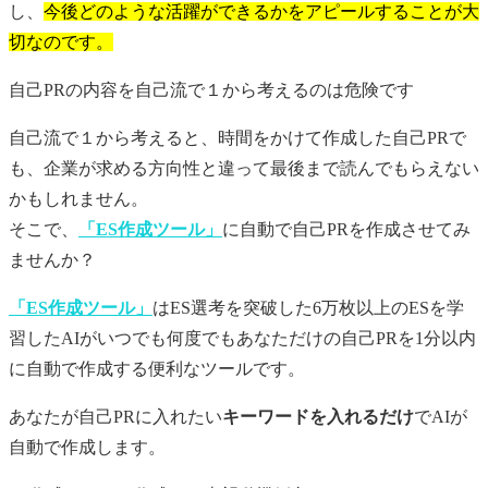
し、
今後どのような活躍ができるかをアピールすることが大
切なのです。
自己PR
の内容を自己流で１から考えるのは危険です
自己流で１から考えると、時間をかけて作成した
自己PR
で
も、企業が求める方向性と違って最後まで読んでもらえない
かもしれません。
そこで、
「ES作成ツール」
に自動で
自己PR
を作成させてみ
ませんか？
「ES作成ツール」
はES選考を突破した6万枚以上のESを学
習したAIがいつでも何度でもあなただけの
自己PR
を1分以内
に自動で作成する便利なツールです。
あなたが
自己PR
に入れたい
キーワードを入れるだけ
でAIが
自動で作成します。