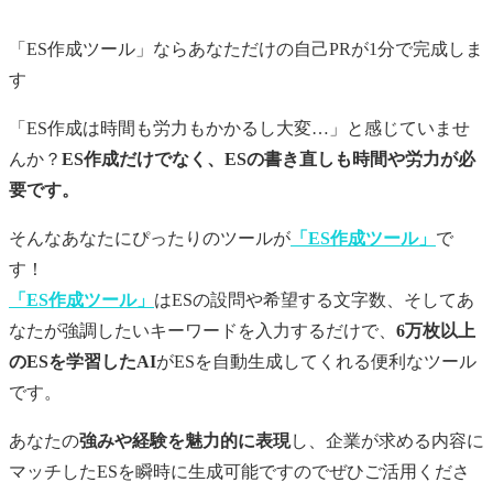
「ES作成ツール」ならあなただけの
自己PR
が1分で完成しま
す
「ES作成は時間も労力もかかるし大変…」と感じていませ
んか？
ES作成だけでなく、ESの書き直しも時間や労力が必
要です。
そんなあなたにぴったりのツールが
「ES作成ツール」
で
す！
「ES作成ツール」
はESの設問や希望する文字数、そしてあ
なたが強調したいキーワードを入力するだけで、
6万枚以上
のESを学習したAI
がESを自動生成してくれる便利なツール
です。
あなたの
強みや経験を魅力的に表現
し、企業が求める内容に
マッチしたESを瞬時に生成可能ですのでぜひご活用くださ