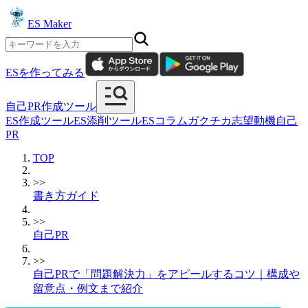
ES Maker
ESを作ってみる
自己PR作成ツール
ES作成ツール
ES添削ツール
ESコラム
ガクチカ
志望動機
自己
PR
TOP
>>
書き方ガイド
>>
自己PR
>>
自己PRで「問題解決力」をアピールするコツ｜構成や
留意点・例文まで紹介