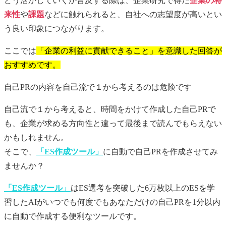
どう活かしていくか言及する際は、企業研究で得た
企業の将
来性
や
課題
などに触れられると、自社への志望度が高いとい
う良い印象につながります。
ここでは
「企業の利益に貢献できること」を意識した回答が
おすすめです。
自己PR
の内容を自己流で１から考えるのは危険です
自己流で１から考えると、時間をかけて作成した
自己PR
で
も、企業が求める方向性と違って最後まで読んでもらえない
かもしれません。
そこで、
「ES作成ツール」
に自動で
自己PR
を作成させてみ
ませんか？
「ES作成ツール」
はES選考を突破した6万枚以上のESを学
習したAIがいつでも何度でもあなただけの
自己PR
を1分以内
に自動で作成する便利なツールです。