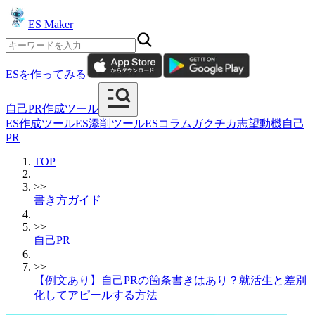
ES Maker
ESを作ってみる
自己PR作成ツール
ES作成ツール
ES添削ツール
ESコラム
ガクチカ
志望動機
自己
PR
TOP
>>
書き方ガイド
>>
自己PR
>>
【例文あり】自己PRの箇条書きはあり？就活生と差別
化してアピールする方法