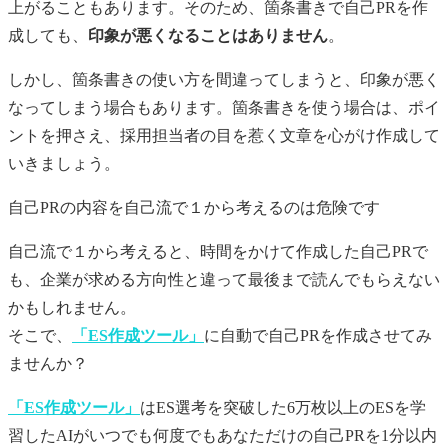
上がることもあります。そのため、箇条書きで自己PRを作
成しても、
印象が悪くなることはありません
。
しかし、箇条書きの使い方を間違ってしまうと、印象が悪く
なってしまう場合もあります。箇条書きを使う場合は、ポイ
ントを押さえ、採用担当者の目を惹く文章を心がけ作成して
いきましょう。
自己PR
の内容を自己流で１から考えるのは危険です
自己流で１から考えると、時間をかけて作成した
自己PR
で
も、企業が求める方向性と違って最後まで読んでもらえない
かもしれません。
そこで、
「ES作成ツール」
に自動で
自己PR
を作成させてみ
ませんか？
「ES作成ツール」
はES選考を突破した6万枚以上のESを学
習したAIがいつでも何度でもあなただけの
自己PR
を1分以内