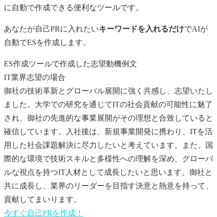
に自動で作成できる便利なツールです。
あなたが
自己PR
に入れたい
キーワードを入れるだけ
でAIが
自動でESを作成します。
ES作成ツールで作成した志望動機例文
IT業界志望の場合
御社の技術革新とグローバル展開に強く共感し、志望いたし
ました。大学での研究を通じてITの社会貢献の可能性に魅了
され、御社の先進的な事業展開がその理想と合致していると
確信しています。入社後は、新規事業開発に携わり、ITを活
用した社会課題解決に尽力したいと考えています。また、国
際的な環境で技術スキルと多様性への理解を深め、グローバ
ルな視点を持つIT人材として成長したいと思います。御社と
共に成長し、業界のリーダーを目指す決意と熱意を持って、
貢献してまいります。
今すぐ
自己PR
を作成！