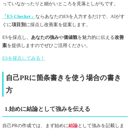
っていなかったりと細かいところを見落としがちです。
「ES Checker」
ならあなたのESを入力するだけで、AIがす
ぐに
項目別
に採点し改善案を提案します。
ESを採点し、
あなたの強み
や
価値観
を魅力的に伝える
改善
案
を提供しますのでぜひご活用ください。
ESを採点してみる！
自己PRに箇条書きを使う場合の書き
方
1.始めに結論として強みを伝える
自己PRの作成では、まず始めに
結論
として強みを記載しま