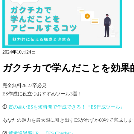
2024年10月24日
ガクチカで学んだことを効果
完全無料
26.27卒必見！
ES作成に役立つおすすめツール3選！
⓵
質の高いESを短時間で作成できる！『ES作成ツール』
あなたの魅力を最大限に引き出すESがわずか60秒で完成しま
⓶
選考通過率UP！『ES Checker』