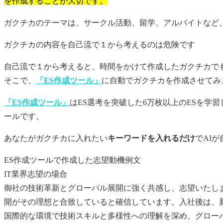
を作成することが大切です。
ガクチカのテーマは、サークル活動、留学、アルバイトなど
ガクチカ
の内容を自己流で１から考えるのは危険です
自己流で１から考えると、時間をかけて作成した
ガクチカ
で
そこで、
「ES作成ツール」
に自動で
ガクチカ
を作成させてみ
「ES作成ツール」
はES選考を突破した6万枚以上のESを学
ールです。
あなたが
ガクチカ
に入れたい
キーワードを入れるだけ
でAI
ES作成ツールで作成した志望動機例文
IT業界志望の場合
御社の技術革新とグローバル展開に強く共感し、志望いたし
開がその理想と合致していると確信しています。入社後は、
国際的な環境で技術スキルと多様性への理解を深め、グロー