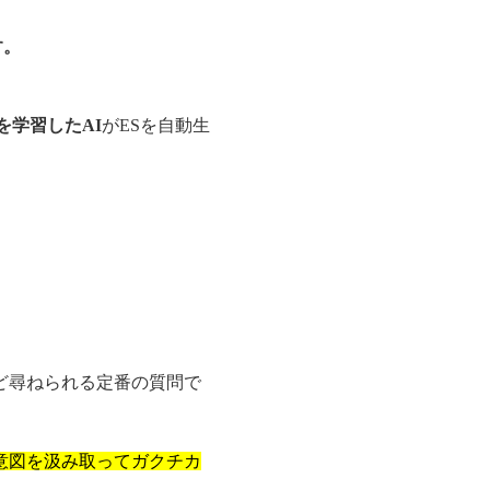
す。
を学習したAI
がESを自動生
ど尋ねられる定番の質問で
意図を汲み取ってガクチカ