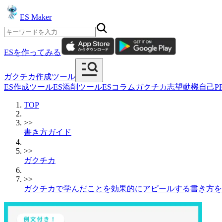
ES Maker
ESを作ってみる
ガクチカ作成ツール
ES作成ツール
ES添削ツール
ESコラム
ガクチカ
志望動機
自己P
TOP
>>
書き方ガイド
>>
ガクチカ
>>
ガクチカで学んだことを効果的にアピールする書き方を