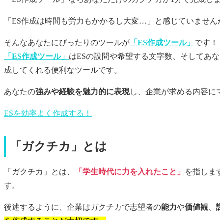
「ES作成は時間も労力もかかるし大変…」と感じていません
そんなあなたにぴったりのツールが
「ES作成ツール」
です！
「ES作成ツール」
はESの設問や希望する文字数、そしてあ
成してくれる便利なツールです。
あなたの
強みや経験を魅力的に表現
し、企業が求める内容に
ESを効率よく作成する！
「ガクチカ」とは
「ガクチカ」とは、
「学生時代に力を入れたこと」
を指しま
す。
後述するように、企業はガクチカで志望者の
能力
や
価値観
、