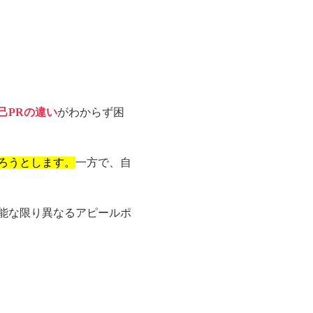
己PRの違い
がわからず困
ろうとします。
一方で、自
能な限り異なるアピールポ