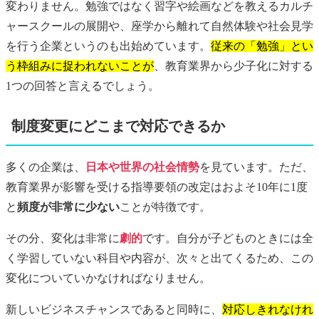
変わりません。勉強ではなく習字や絵画などを教えるカルチ
ャースクールの展開や、座学から離れて自然体験や社会見学
を行う企業というのも出始めています。
従来の「勉強」とい
う枠組みに捉われないことが
、教育業界から少子化に対する
1つの回答と言えるでしょう。
制度変更にどこまで対応できるか
多くの企業は、
日本や世界の社会情勢
を見ています。ただ、
教育業界が影響を受ける指導要領の改定はおよそ10年に1度
と
頻度が非常に少ない
ことが特徴です。
その分、変化は非常に
劇的
です。自分が子どものときには全
く学習していない科目や内容が、次々と出てくるため、この
変化についていかなければなりません。
新しいビジネスチャンスであると同時に、
対応しきれなけれ