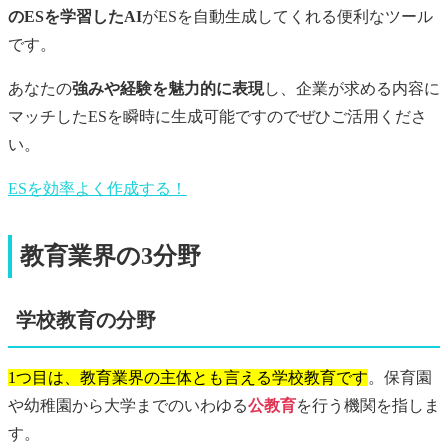
のESを学習したAI
がESを自動生成してくれる便利なツール
です。
あなたの
強みや経験を魅力的に表現
し、企業が求める内容に
マッチしたESを瞬時に生成可能ですのでぜひご活用くださ
い。
ESを効率よく作成する！
教育業界の3分野
学校教育の分野
1つ目は、教育業界の主体とも言える学校教育です
。保育園
や幼稚園から大学までのいわゆる
公教育
を行う機関を指しま
す。