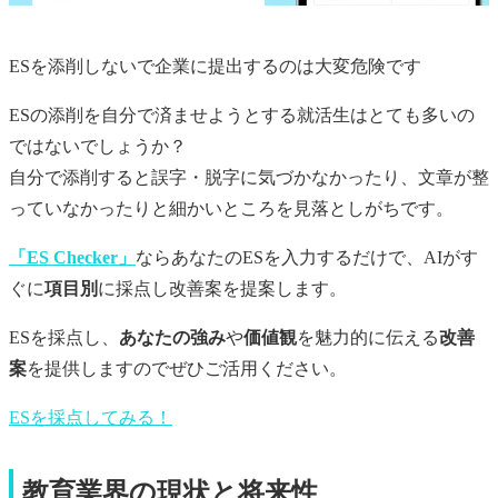
ESを添削しないで企業に提出するのは大変危険です
ESの添削を自分で済ませようとする就活生はとても多いの
ではないでしょうか？
自分で添削すると誤字・脱字に気づかなかったり、文章が整
っていなかったりと細かいところを見落としがちです。
「ES Checker」
ならあなたのESを入力するだけで、AIがす
ぐに
項目別
に採点し改善案を提案します。
ESを採点し、
あなたの強み
や
価値観
を魅力的に伝える
改善
案
を提供しますのでぜひご活用ください。
ESを採点してみる！
教育業界の現状と将来性