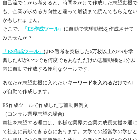
自己流で１から考えると、時間をかけて作成した
志望動機
で
も、企業が求める方向性と違って最後まで読んでもらえない
かもしれません。
そこで、
「ES作成ツール」
に自動で
志望動機
を作成させて
みませんか？
「ES作成ツール」
はES選考を突破した6万枚以上のESを学
習したAIがいつでも何度でもあなただけの
志望動機
を1分以
内に自動で作成する便利なツールです。
あなたが
志望動機
に入れたい
キーワードを入れるだけ
でAI
が自動で作成します。
ES作成ツールで作成した志望動機例文
（コンサル業界志望の場合)
貴社を志望する理由は、多様な業界の企業の成長支援を通じ
て社会に貢献できる点にあります。大学での経営学の学びと