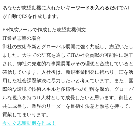
あなたが
志望動機
に入れたい
キーワードを入れるだけ
でAI
が自動でESを作成します。
ES作成ツールで作成した志望動機例文
IT業界志望の場合
御社の技術革新とグローバル展開に強く共感し、志望いたし
ました。大学での研究を通じてITの社会貢献の可能性に魅了
され、御社の先進的な事業展開がその理想と合致していると
確信しています。入社後は、新規事業開発に携わり、ITを活
用した社会課題解決に尽力したいと考えています。また、国
際的な環境で技術スキルと多様性への理解を深め、グローバ
ルな視点を持つIT人材として成長したいと思います。御社と
共に成長し、業界のリーダーを目指す決意と熱意を持って、
貢献してまいります。
今すぐ
志望動機
を作成！