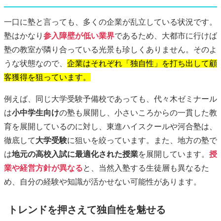
一口に塾と言っても、多くの企業が乱立している状況です。
塾はかなり
参入障壁が低い業界
であるため、大都市に行けば
塾の教室が隣り合っている光景も珍しくありません。そのよ
うな状態なので、
企業はそれぞれ「独自性」を打ち出して顧
客獲得を狙っています。
例えば、同じ大学受験予備校であっても、代々木ゼミナール
は
小中学生向け
の塾も展開し、小さいころからの一貫した教
育を展開しているのに対し、東進ハイスクールや河合塾は、
徹底して
大学受験
に狙いを絞っています。また、地方の塾で
は
地元の高校入試に最適化された授業
を展開しています。
授
業や経営方針が異なる
と、当然入塾する生徒層も異なるた
め、自分の経験や知識が活かせない可能性があります。
トレンドを押さえて独自性を魅せる