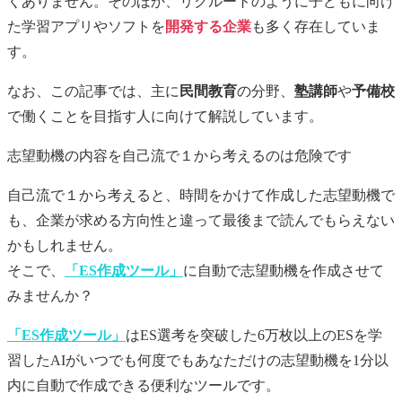
くありません。そのほか、リクルートのように子どもに向け
た学習アプリやソフトを
開発する企業
も多く存在していま
す。
なお、この記事では、主に
民間教育
の分野、
塾講師
や
予備校
で働くことを目指す人に向けて解説しています。
志望動機
の内容を自己流で１から考えるのは危険です
自己流で１から考えると、時間をかけて作成した
志望動機
で
も、企業が求める方向性と違って最後まで読んでもらえない
かもしれません。
そこで、
「ES作成ツール」
に自動で
志望動機
を作成させて
みませんか？
「ES作成ツール」
はES選考を突破した6万枚以上のESを学
習したAIがいつでも何度でもあなただけの
志望動機
を1分以
内に自動で作成できる便利なツールです。