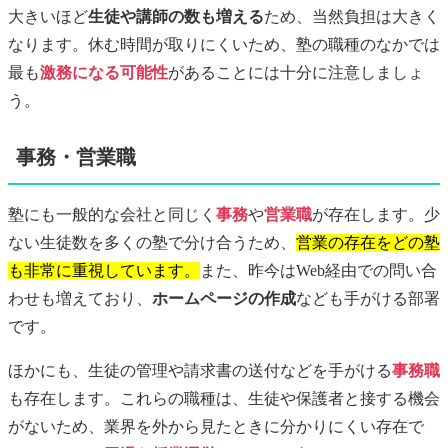
大きいほど
生徒や講師の数も増える
ため、当然負担は大きく
なります。休む時間が取りにくいため、塾の職種のなかでは
最も
激務になる可能性
があることには十分に注意しましょ
う。
事務・営業職
塾にも一般的な会社と同じく
事務
や
営業職
が存在します。少
ない生徒数を多くの塾で分け合うため、
営業の存在をどの塾
も非常に重視しています。
また、昨今はWeb経由での問い合
わせも増えており、
ホームページの作成
なども手がける部署
です。
ほかにも、生徒の管理や請求書の送付などを手がける
事務職
も存在します。これらの職種は、生徒や保護者と接する機会
がないため、業界を外から見たときに分かりにくい存在で