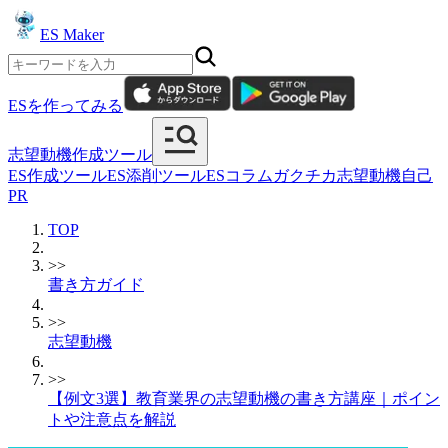
ES Maker
ESを作ってみる
志望動機作成ツール
ES作成ツール
ES添削ツール
ESコラム
ガクチカ
志望動機
自己
PR
TOP
>>
書き方ガイド
>>
志望動機
>>
【例文3選】教育業界の志望動機の書き方講座｜ポイン
トや注意点を解説