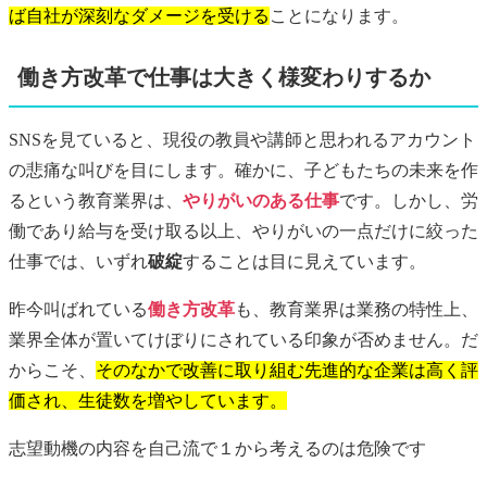
ば自社が深刻なダメージを受ける
ことになります。
働き方改革で仕事は大きく様変わりするか
SNSを見ていると、現役の教員や講師と思われるアカウント
の悲痛な叫びを目にします。確かに、子どもたちの未来を作
るという教育業界は、
やりがいのある仕事
です。しかし、労
働であり給与を受け取る以上、やりがいの一点だけに絞った
仕事では、いずれ
破綻
することは目に見えています。
昨今叫ばれている
働き方改革
も、教育業界は業務の特性上、
業界全体が置いてけぼりにされている印象が否めません。だ
からこそ、
そのなかで改善に取り組む先進的な企業は高く評
価され、生徒数を増やしています。
志望動機
の内容を自己流で１から考えるのは危険です