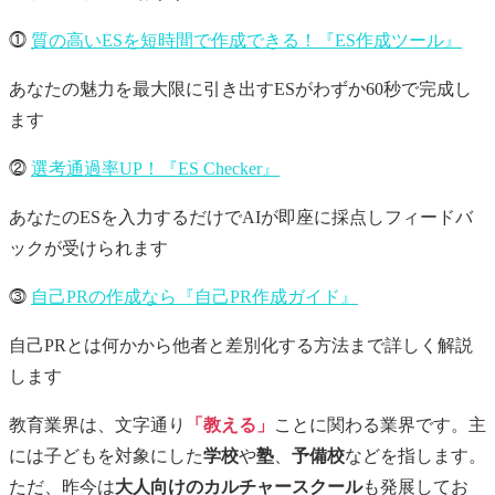
⓵
質の高いESを短時間で作成できる！『ES作成ツール』
あなたの魅力を最大限に引き出すESがわずか60秒で完成し
ます
⓶
選考通過率UP！『ES Checker』
あなたのESを入力するだけでAIが即座に採点しフィードバ
ックが受けられます
⓷
自己PRの作成なら『自己PR作成ガイド』
自己PRとは何かから他者と差別化する方法まで詳しく解説
します
教育業界は、文字通り
「教える」
ことに関わる業界です。主
には子どもを対象にした
学校
や
塾
、
予備校
などを指します。
ただ、昨今は
大人向けのカルチャースクール
も発展してお