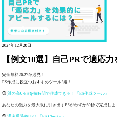
2024年12月20日
【例文10選】自己PRで適応
完全無料
26.27卒必見！
ES作成に役立つおすすめツール3選！
⓵
質の高いESを短時間で作成できる！『ES作成ツール』
あなたの魅力を最大限に引き出すESがわずか60秒で完成しま
⓶
選考通過率UP！『ES Checker』