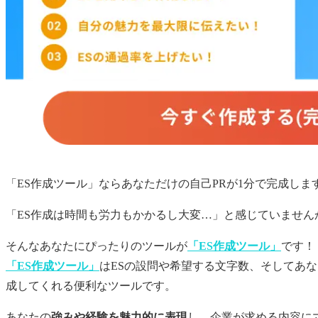
「ES作成ツール」ならあなただけの
自己PR
が1分で完成しま
「ES作成は時間も労力もかかるし大変…」と感じていません
そんなあなたにぴったりのツールが
「ES作成ツール」
です！
「ES作成ツール」
はESの設問や希望する文字数、そしてあ
成してくれる便利なツールです。
あなたの
強みや経験を魅力的に表現
し、企業が求める内容に