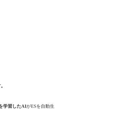
す。
を学習したAI
がESを自動生