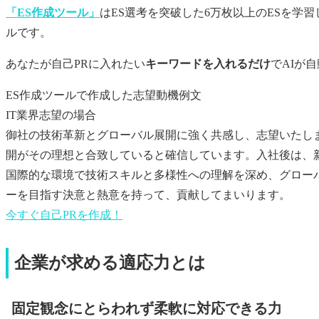
「ES作成ツール」
はES選考を突破した6万枚以上のESを学
ルです。
あなたが
自己PR
に入れたい
キーワードを入れるだけ
でAIが
ES作成ツールで作成した志望動機例文
IT業界志望の場合
御社の技術革新とグローバル展開に強く共感し、志望いたし
開がその理想と合致していると確信しています。入社後は、
国際的な環境で技術スキルと多様性への理解を深め、グロー
ーを目指す決意と熱意を持って、貢献してまいります。
今すぐ
自己PR
を作成！
企業が求める適応力とは
固定観念にとらわれず柔軟に対応できる力