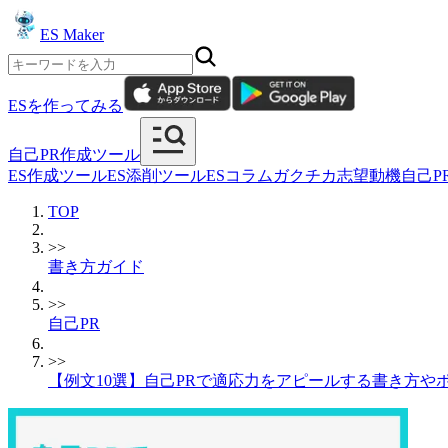
ES Maker
ESを作ってみる
自己PR作成ツール
ES作成ツール
ES添削ツール
ESコラム
ガクチカ
志望動機
自己P
TOP
>>
書き方ガイド
>>
自己PR
>>
【例文10選】自己PRで適応力をアピールする書き方や