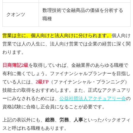
数理技術で金融商品の価値を分析する
クオンツ
職種
営業は主に、個人向けと法人向けに分けられます。
個人向け
営業では人の人生に、法人向け営業では企業の経営に深く関
わります。
日商簿記2級
を取得していれば、金融業界のあらゆる職種で
有利に働くでしょう。ファイナンシャルプランナーを目指し
ている人には、
2級FP
（ファイナンシャル・プランニング）
技能士の取得をおすすめします。また、正式なアクチュアリ
ーにみなされるためには、
公益社団法人アクチュアリー会
の
資格試験に合格し正会員になることが必要です。
上記の表以外にも、
総務
、
労務
、
人事
といったバックオフィ
スと呼ばれる職種もあります。