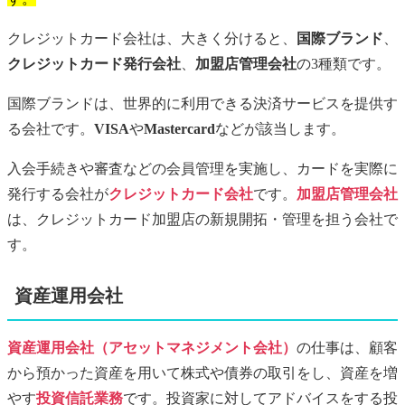
クレジットカード会社は、大きく分けると、
国際ブランド
、
クレジットカード発行会社
、
加盟店管理会社
の3種類です。
国際ブランドは、世界的に利用できる決済サービスを提供す
る会社です。
VISA
や
Mastercard
などが該当します。
入会手続きや審査などの会員管理を実施し、カードを実際に
発行する会社が
クレジットカード会社
です。
加盟店管理会社
は、クレジットカード加盟店の新規開拓・管理を担う会社で
す。
資産運用会社
資産運用会社（アセットマネジメント会社）
の仕事は、顧客
から預かった資産を用いて株式や債券の取引をし、資産を増
やす
投資信託業務
です。投資家に対してアドバイスをする投