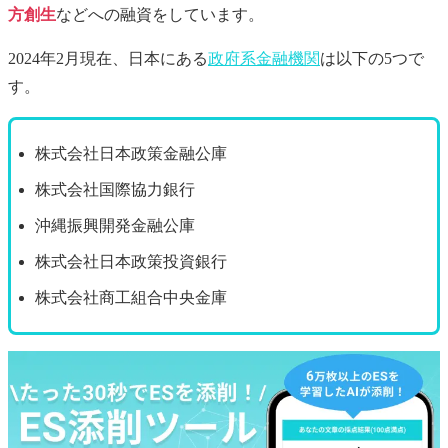
方創生
などへの融資をしています。
2024年2月現在、日本にある
政府系金融機関
は以下の5つで
す。
株式会社日本政策金融公庫
株式会社国際協力銀行
沖縄振興開発金融公庫
株式会社日本政策投資銀行
株式会社商工組合中央金庫