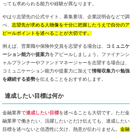
っても求められる能力や経験が異なります。
やはり志望先の公式サイト、募集要項、企業説明会などで調
べ、
志望先が求める人物像を十分に把握したうえで自分のア
ピールポイントを述べることが大切です。
例えば、営業職や保険外交員を志望する場合は、
コミュニケ
ーション能力
や
提案力
をアピールしましょう。ファイナンシ
ャルプランナーやファンドマネージャーを志望する場合は、
コミュニケーション能力や提案力に加えて
情報収集力
や
勉強
を継続する姿勢
を伝えることをおすすめします。
達成したい目標は何か
金融業界で
達成したい目標
を述べることも大切です。ただ金
融業界で働きたい、活躍したいとだけ伝えても、達成したい
目標を述べないと信憑性に欠け、熱意が伝わりません。
金融