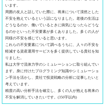
います。
周囲の友人と話していた際に、将来について漠然とした
不安を抱えているという話になりました。老後の生活は
どうなるのか、働いているときに病気になったらどうな
るのかといった不安要素が多くありました。多くの人が
同様の不安を感じていると思います。
これらの不安要素について調べるうちに、人々の不安を
軽減する資産運用サービスを多く提供している貴社を知
りました。
私は大学で流体力学のシミュレーションに取り組んでい
ます。身に付けたプログラミング知識やシミュレーショ
ン手法を活かし、貴社で投資戦略の分析に従事したいと
考えています。
精度の高い分析手法を確立し、多くの人が抱える将来の
不安を解消していきたいです。(350字以内)