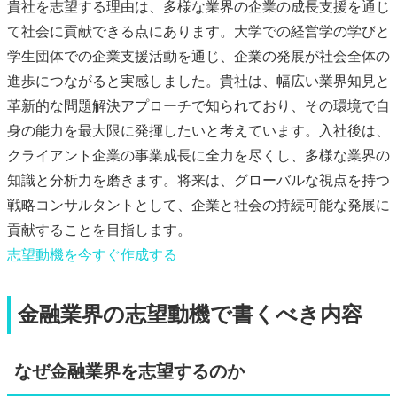
貴社を志望する理由は、多様な業界の企業の成長支援を通じ
て社会に貢献できる点にあります。大学での経営学の学びと
学生団体での企業支援活動を通じ、企業の発展が社会全体の
進歩につながると実感しました。貴社は、幅広い業界知見と
革新的な問題解決アプローチで知られており、その環境で自
身の能力を最大限に発揮したいと考えています。入社後は、
クライアント企業の事業成長に全力を尽くし、多様な業界の
知識と分析力を磨きます。将来は、グローバルな視点を持つ
戦略コンサルタントとして、企業と社会の持続可能な発展に
貢献することを目指します。
志望動機
を今すぐ作成する
金融業界の志望動機で書くべき内容
なぜ金融業界を志望するのか