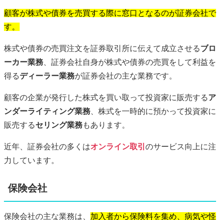
顧客が株式や債券を売買する際に窓口となるのが証券会社で
す。
株式や債券の売買注文を証券取引所に伝えて成立させる
ブロ
ーカー業務
、証券会社自身が株式や債券の売買をして利益を
得る
ディーラー業務
が証券会社の主な業務です。
顧客の企業が発行した株式を買い取って投資家に販売する
ア
ンダーライティング業務
、株式を一時的に預かって投資家に
販売する
セリング業務
もあります。
近年、証券会社の多くは
オンライン取引
のサービス向上に注
力しています。
保険会社
保険会社の主な業務は、
加入者から保険料を集め、病気や怪