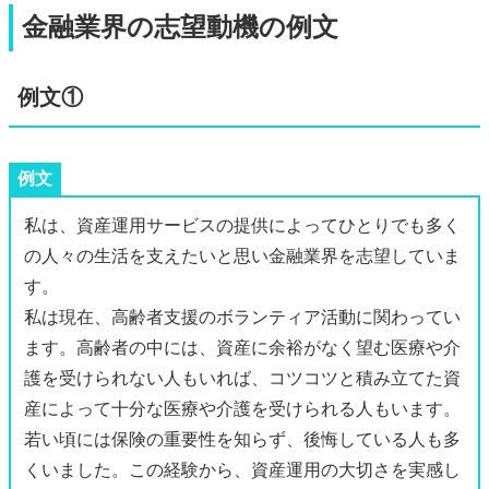
金融業界の志望動機の例文
例文①
例文
私は、資産運用サービスの提供によってひとりでも多く
の人々の生活を支えたいと思い金融業界を志望していま
す。
私は現在、高齢者支援のボランティア活動に関わってい
ます。高齢者の中には、資産に余裕がなく望む医療や介
護を受けられない人もいれば、コツコツと積み立てた資
産によって十分な医療や介護を受けられる人もいます。
若い頃には保険の重要性を知らず、後悔している人も多
くいました。この経験から、資産運用の大切さを実感し