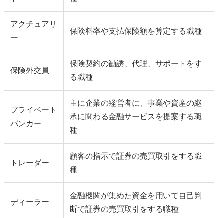
アクチュアリ
保険料率や支払保険額を算定する職種
ー
保険契約の勧誘、代理、サポートをす
保険外交員
る職種
主に企業の経営者に、事業や資産の継
プライベート
承に関わる金融サービスを提案する職
バンカー
種
顧客の指示で証券の売買取引をする職
トレーダー
種
金融機関が集めた資金を用いて自己判
ディーラー
断で証券の売買取引をする職種