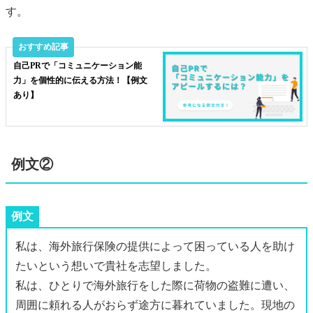
す。
自己PRで「コミュニケーション能
力」を個性的に伝える方法！【例文
あり】
例文②
例文
私は、海外旅行保険の提供によって困っている人を助け
たいという想いで貴社を志望しました。
私は、ひとりで海外旅行をした際に荷物の盗難に遭い、
周囲に頼れる人がおらず途方に暮れていました。現地の