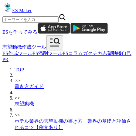
ES Maker
ESを作ってみる
志望動機作成ツール
ES作成ツール
ES添削ツール
ESコラム
ガクチカ
志望動機
自己
PR
TOP
>>
書き方ガイド
>>
志望動機
>>
ホテル業界の志望動機の書き方｜業界の基礎と評価さ
れるコツ【例文あり】