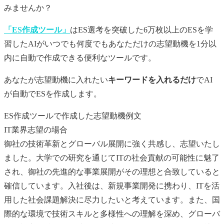
みませんか？
「ES作成ツール」
はES選考を突破した6万枚以上のESを学
習したAIがいつでも何度でもあなただけの
志望動機
を1分以
内に自動で作成できる便利なツールです。
あなたが
志望動機
に入れたい
キーワードを入れるだけ
でAI
が自動でESを作成します。
ES作成ツールで作成した志望動機例文
IT業界志望の場合
御社の技術革新とグローバル展開に強く共感し、志望いたし
ました。大学での研究を通じてITの社会貢献の可能性に魅了
され、御社の先進的な事業展開がその理想と合致していると
確信しています。入社後は、新規事業開発に携わり、ITを活
用した社会課題解決に尽力したいと考えています。また、国
際的な環境で技術スキルと多様性への理解を深め、グローバ