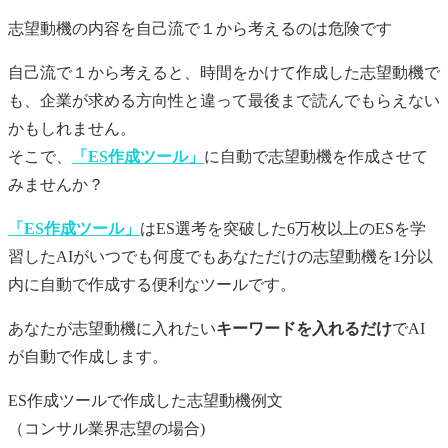
志望動機
の内容を自己流で１から考えるのは危険です
自己流で１から考えると、時間をかけて作成した
志望動機
で
も、企業が求める方向性と違って最後まで読んでもらえない
かもしれません。
そこで、
「ES作成ツール」
に自動で
志望動機
を作成させて
みませんか？
「ES作成ツール」
はES選考を突破した6万枚以上のESを学
習したAIがいつでも何度でもあなただけの
志望動機
を1分以
内に自動で作成する便利なツールです。
あなたが
志望動機
に入れたい
キーワードを入れるだけ
でAI
が自動で作成します。
ES作成ツールで作成した志望動機例文
（コンサル業界志望の場合)