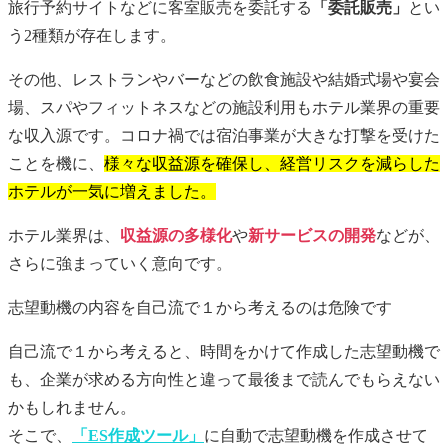
旅行予約サイトなどに客室販売を委託する
「委託販売」
とい
う2種類が存在します。
その他、レストランやバーなどの飲食施設や結婚式場や宴会
場、スパやフィットネスなどの施設利用もホテル業界の重要
な収入源です。コロナ禍では宿泊事業が大きな打撃を受けた
ことを機に、
様々な収益源を確保し、経営リスクを減らした
ホテルが一気に増えました。
ホテル業界は、
収益源の多様化
や
新サービスの開発
などが、
さらに強まっていく意向です。
志望動機
の内容を自己流で１から考えるのは危険です
自己流で１から考えると、時間をかけて作成した
志望動機
で
も、企業が求める方向性と違って最後まで読んでもらえない
かもしれません。
そこで、
「ES作成ツール」
に自動で
志望動機
を作成させて