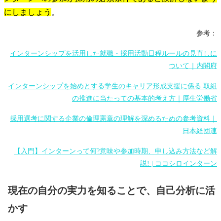
にしましょう
。
参考：
インターンシップを活用した就職・採用活動日程ルールの見直しに
ついて｜内閣府
インターンシップを始めとする学生のキャリア形成支援に係る 取組
の推進に当たっての基本的考え方｜厚生労働省
採用選考に関する企業の倫理憲章の理解を深めるための参考資料｜
日本経団連
【入門】インターンって何?意味や参加時期、申し込み方法など解
説! | ココシロインターン
現在の自分の実力を知ることで、自己分析に活
かす