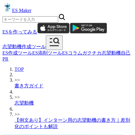
ES Maker
ESを作ってみる
志望動機作成ツール
ES作成ツール
ES添削ツール
ESコラム
ガクチカ
志望動機
自己
PR
TOP
>>
書き方ガイド
>>
志望動機
>>
【例文あり】インターン用の志望動機の書き方｜差別
化のポイントも解説