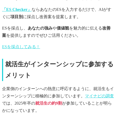
「ES Checker」
ならあなたのESを入力するだけで、AIがす
ぐに
項目別
に採点し改善案を提案します。
ESを採点し、
あなたの強み
や
価値観
を魅力的に伝える
改善
案
を提供しますのでぜひご活用ください。
ESを採点してみる！
就活生がインターンシップに参加する
メリット
企業側のインターンへの熱意に呼応するように、就活生もイ
ンターンシップに積極的に参加しています。
マイナビの調査
では、2025年卒の
就活生の約9割
が参加していることが明ら
かになっています。