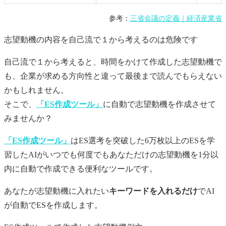
参考：
三省会議の定義｜経済産業省
志望動機
の内容を自己流で１から考えるのは危険です
自己流で１から考えると、時間をかけて作成した
志望動機
で
も、企業が求める方向性と違って最後まで読んでもらえない
かもしれません。
そこで、
「ES作成ツール」
に自動で
志望動機
を作成させて
みませんか？
「ES作成ツール」
はES選考を突破した6万枚以上のESを学
習したAIがいつでも何度でもあなただけの
志望動機
を1分以
内に自動で作成できる便利なツールです。
あなたが
志望動機
に入れたい
キーワードを入れるだけ
でAI
が自動でESを作成します。