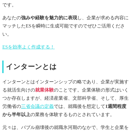
です。
あなたの
強みや経験を魅力的に表現
し、企業が求める内容に
マッチしたESを瞬時に生成可能ですのでぜひご活用くださ
い。
ESを効率よく作成する！
インターンとは
インターンとはインターンシップの略であり、企業が実施す
る就活生向けの
就業体験
のことです。企業体験の形式はいく
つか存在しますが、経済産業省、文部科学省、そして、厚生
労働省の
三省会議の定義
では、就職後を想定して
1週間程度
から半年以上
の業務を体験するものとされています。
元々は、バブル崩壊後の就職氷河期のなかで、学生と企業を