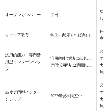
な
オープンカンパニー
半日
し
任
キャリア教育
学生に配慮すれば自由
意
必
汎用的能力・専門活
汎用的能力型は5日以上
ず
用型インターンシッ
専門活用型は2週間以上
実
プ
施
必
高度専門型インター
ず
2022年現在調整中
ンシップ
実
施