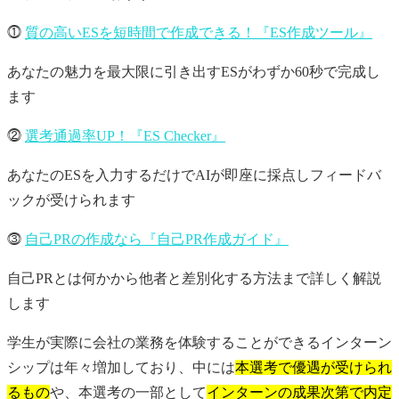
⓵
質の高いESを短時間で作成できる！『ES作成ツール』
あなたの魅力を最大限に引き出すESがわずか60秒で完成し
ます
⓶
選考通過率UP！『ES Checker』
あなたのESを入力するだけでAIが即座に採点しフィードバ
ックが受けられます
⓷
自己PRの作成なら『自己PR作成ガイド』
自己PRとは何かから他者と差別化する方法まで詳しく解説
します
学生が実際に会社の業務を体験することができるインターン
シップは年々増加しており、中には
本選考で優遇が受けられ
るもの
や、本選考の一部として
インターンの成果次第で内定