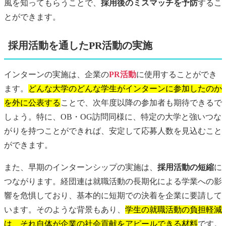
風を知ってもらうことで、
採用後のミスマッチを予防
するこ
とができます。
採用活動を通したPR活動の実施
インターンの実施は、企業の
PR活動
に使用することができ
ます。
どんな大学のどんな学生がインターンに参加したのか
を外に公表する
ことで、次年度以降の参加者も期待できるで
しょう。特に、OB・OG訪問同様に、特定の大学と強いつな
がりを持つことができれば、安定して応募人数を見込むこと
ができます。
また、早期のインターンシップの実施は、
採用活動の短縮
に
つながります。経団連は就職活動の長期化による学業への影
響を危惧しており、基本的に短期での決着を企業に要請して
います。そのような背景もあり、
学生の就職活動の負担軽減
は、それ自体が企業の社会貢献をアピールできる材料
です。