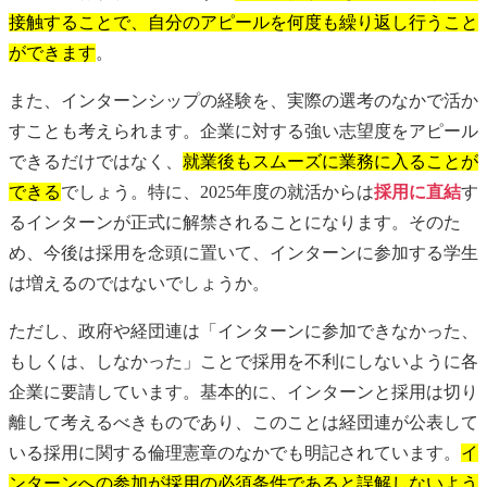
接触することで、自分のアピールを何度も繰り返し行うこと
ができます
。
また、インターンシップの経験を、実際の選考のなかで活か
すことも考えられます。企業に対する強い志望度をアピール
できるだけではなく、
就業後もスムーズに業務に入ることが
できる
でしょう。特に、2025年度の就活からは
採用に直結
す
るインターンが正式に解禁されることになります。そのた
め、今後は採用を念頭に置いて、インターンに参加する学生
は増えるのではないでしょうか。
ただし、政府や経団連は「インターンに参加できなかった、
もしくは、しなかった」ことで採用を不利にしないように各
企業に要請しています。基本的に、インターンと採用は切り
離して考えるべきものであり、このことは経団連が公表して
いる採用に関する倫理憲章のなかでも明記されています。
イ
ンターンへの参加が採用の必須条件であると誤解しないよう