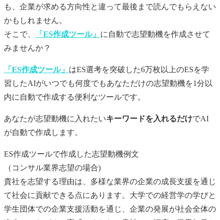
も、企業が求める方向性と違って最後まで読んでもらえない
かもしれません。
そこで、
「ES作成ツール」
に自動で
志望動機
を作成させて
みませんか？
「ES作成ツール」
はES選考を突破した6万枚以上のESを学
習したAIがいつでも何度でもあなただけの
志望動機
を1分以
内に自動で作成する便利なツールです。
あなたが
志望動機
に入れたい
キーワードを入れるだけ
でAI
が自動で作成します。
ES作成ツールで作成した志望動機例文
（コンサル業界志望の場合)
貴社を志望する理由は、多様な業界の企業の成長支援を通じ
て社会に貢献できる点にあります。大学での経営学の学びと
学生団体での企業支援活動を通じ、企業の発展が社会全体の