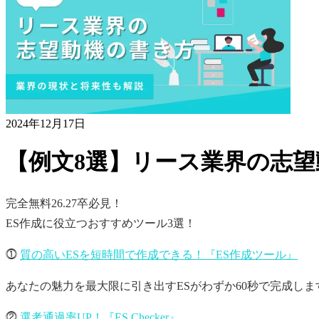
2024年12月17日
【例文8選】リース業界の志
完全無料
26.27卒必見！
ES作成に役立つおすすめツール3選！
⓵
質の高いESを短時間で作成できる！『ES作成ツール』
あなたの魅力を最大限に引き出すESがわずか60秒で完成しま
⓶
選考通過率UP！『ES Checker』