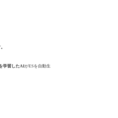
す。
を学習したAI
がESを自動生