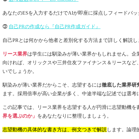
あなたのESを入力するだけでAIが即座に採点しフィードバ
⓷
自己PRの作成なら『自己PR作成ガイド』
自己PRとは何かから他者と差別化する方法まで詳しく解説し
リース業界
は学生には馴染みが薄い業界かもしれません。企
向ければ、オリックスや三井住友ファイナンス＆リースなど
いでしょうか。
馴染みが薄い業界だからこそ、志望するには
徹底した業界研
ます。採用倍率が高い企業が多く、中途半端な記述では選考
この記事では、リース業界を志望する人が円滑に志望動機を
界を選ぶのか」
をあなたなりに整理しましょう。
志望動機の具体的な書き方は、例文つきで解説
します。論理