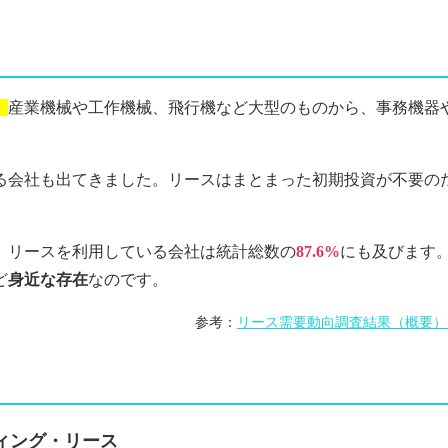
。
産業機械や工作機械、飛行機など大型のものから、事務機器
る会社も出てきました。リースはまとまった初期投資が不要の
、リースを利用している会社は統計総数の
87.6%
にも及びます。
ど
身近な存在
なのです。
参考：
リース需要動向調査結果（概要） 
ィング・リース