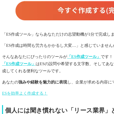
「ES作成ツール」ならあなただけの
志望動機
が1分で完成し
「ES作成は時間も労力もかかるし大変…」と感じていません
そんなあなたにぴったりのツールが
「ES作成ツール」
です！
「ES作成ツール」
はESの設問や希望する文字数、そしてあ
成してくれる便利なツールです。
あなたの
強みや経験を魅力的に表現
し、企業が求める内容に
ESを効率よく作成する！
個人には聞き慣れない「リース業界」