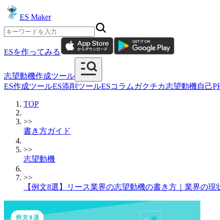
ES Maker
ESを作ってみる
志望動機作成ツール
ES作成ツール
ES添削ツール
ESコラム
ガクチカ
志望動機
自己P
TOP
>>
書き方ガイド
>>
志望動機
>>
【例文8選】リース業界の志望動機の書き方｜業界の現