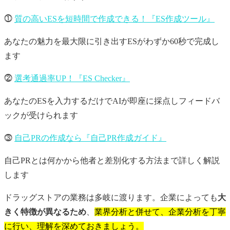
⓵
質の高いESを短時間で作成できる！『ES作成ツール』
あなたの魅力を最大限に引き出すESがわずか60秒で完成し
ます
⓶
選考通過率UP！『ES Checker』
あなたのESを入力するだけでAIが即座に採点しフィードバ
ックが受けられます
⓷
自己PRの作成なら『自己PR作成ガイド』
自己PRとは何かから他者と差別化する方法まで詳しく解説
します
ドラッグストアの業務は多岐に渡ります。企業によっても
大
きく特徴が異なるため
、
業界分析と併せて、企業分析を丁寧
に行い、理解を深めておきましょう。