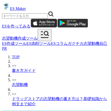
ES Maker
ESを作ってみる
志望動機作成ツール
ES作成ツール
ES添削ツール
ESコラム
ガクチカ
志望動機
自己
PR
TOP
>>
書き方ガイド
>>
志望動機
>>
ドラッグストアの志望動機の書き方は？基礎知識から
例文まで紹介