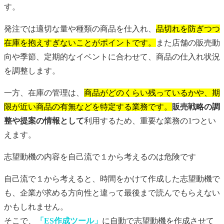
す。
発注では適切な量や種類の商品を仕入れ、
品切れを防ぎつつ
在庫を抱えすぎないことがポイントです。
また店舗の販売動
向や季節、定期的なイベントに合わせて、商品の仕入れ状況
を調整します。
一方、在庫の管理は、
商品がどのくらい残っているかや、期
限が近い商品の有無などを特定する業務です。
販売戦略の調
整や提案の情報として
利用するため、重要な業務の1つとい
えます。
志望動機
の内容を自己流で１から考えるのは危険です
自己流で１から考えると、時間をかけて作成した
志望動機
で
も、企業が求める方向性と違って最後まで読んでもらえない
かもしれません。
そこで、
「ES作成ツール」
に自動で
志望動機
を作成させて