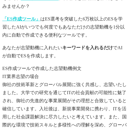
みませんか？
「ES作成ツール」
はES選考を突破した6万枚以上のESを学
習したAIがいつでも何度でもあなただけの
志望動機
を1分以
内に自動で作成できる便利なツールです。
あなたが
志望動機
に入れたい
キーワードを入れるだけ
でAI
が自動でESを作成します。
ES作成ツールで作成した志望動機例文
IT業界志望の場合
御社の技術革新とグローバル展開に強く共感し、志望いたし
ました。大学での研究を通じてITの社会貢献の可能性に魅了
され、御社の先進的な事業展開がその理想と合致していると
確信しています。入社後は、新規事業開発に携わり、ITを活
用した社会課題解決に尽力したいと考えています。また、国
際的な環境で技術スキルと多様性への理解を深め、グローバ