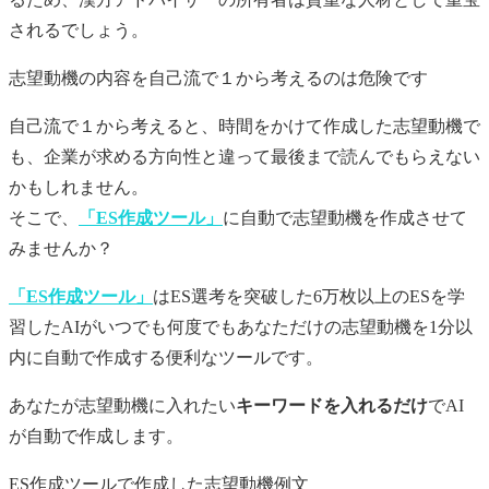
されるでしょう。
志望動機
の内容を自己流で１から考えるのは危険です
自己流で１から考えると、時間をかけて作成した
志望動機
で
も、企業が求める方向性と違って最後まで読んでもらえない
かもしれません。
そこで、
「ES作成ツール」
に自動で
志望動機
を作成させて
みませんか？
「ES作成ツール」
はES選考を突破した6万枚以上のESを学
習したAIがいつでも何度でもあなただけの
志望動機
を1分以
内に自動で作成する便利なツールです。
あなたが
志望動機
に入れたい
キーワードを入れるだけ
でAI
が自動で作成します。
ES作成ツールで作成した志望動機例文