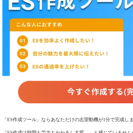
「ES作成ツール」ならあなただけの
志望動機
が1分で完成し
「ES作成は時間も労力もかかるし大変…」と感じていません