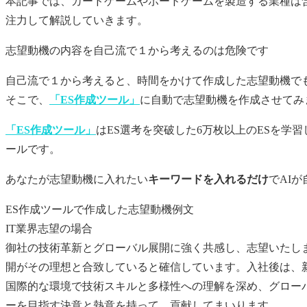
本記事では、カードゲームやボードゲームを製造する業種は
注力して解説していきます。
志望動機
の内容を自己流で１から考えるのは危険です
自己流で１から考えると、時間をかけて作成した
志望動機
で
そこで、
「ES作成ツール」
に自動で
志望動機
を作成させてみ
「ES作成ツール」
はES選考を突破した6万枚以上のESを学
ールです。
あなたが
志望動機
に入れたい
キーワードを入れるだけ
でAI
ES作成ツールで作成した志望動機例文
IT業界志望の場合
御社の技術革新とグローバル展開に強く共感し、志望いたし
開がその理想と合致していると確信しています。入社後は、
国際的な環境で技術スキルと多様性への理解を深め、グロー
ーを目指す決意と熱意を持って、貢献してまいります。