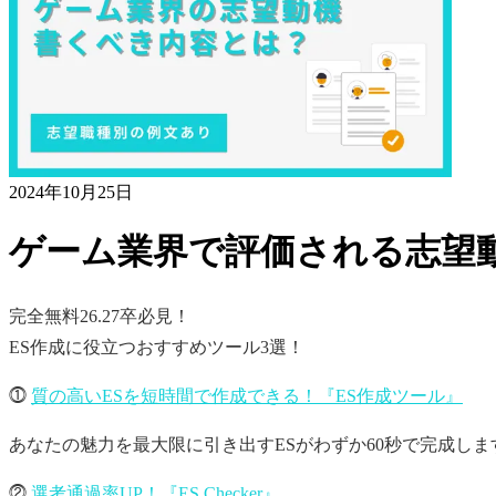
2024年10月25日
ゲーム業界で評価される志望
完全無料
26.27卒必見！
ES作成に役立つおすすめツール3選！
⓵
質の高いESを短時間で作成できる！『ES作成ツール』
あなたの魅力を最大限に引き出すESがわずか60秒で完成しま
⓶
選考通過率UP！『ES Checker』