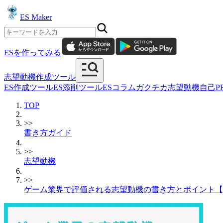
ES Maker
ESを作ってみる
志望動機作成ツール
ES作成ツール
ES添削ツール
ESコラム
ガクチカ
志望動機
自己P
TOP
>>
書き方ガイド
>>
志望動機
>>
ゲーム業界で評価される志望動機の書き方とポイント【