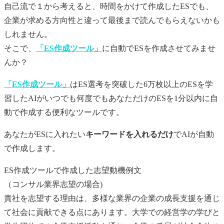
自己流で１から考えると、時間をかけて作成した
ES
でも、
企業が求める方向性と違って最後まで読んでもらえないかも
しれません。
そこで、
「ES作成ツール」
に自動で
ES
を作成させてみませ
んか？
「ES作成ツール」
はES選考を突破した6万枚以上のESを学
習したAIがいつでも何度でもあなただけの
ES
を1分以内に自
動で作成する便利なツールです。
あなたが
ES
に入れたい
キーワードを入れるだけ
でAIが自動
で作成します。
ES作成ツールで作成した志望動機例文
（コンサル業界志望の場合)
貴社を志望する理由は、多様な業界の企業の成長支援を通じ
て社会に貢献できる点にあります。大学での経営学の学びと