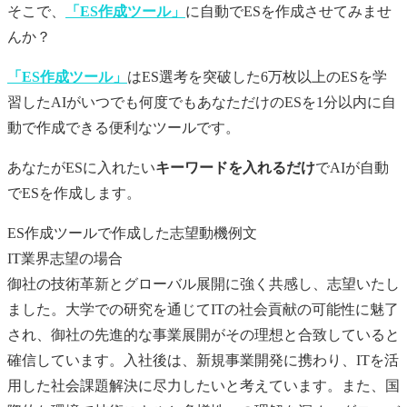
そこで、
「ES作成ツール」
に自動で
ES
を作成させてみませ
んか？
「ES作成ツール」
はES選考を突破した6万枚以上のESを学
習したAIがいつでも何度でもあなただけの
ES
を1分以内に自
動で作成できる便利なツールです。
あなたが
ES
に入れたい
キーワードを入れるだけ
でAIが自動
でESを作成します。
ES作成ツールで作成した志望動機例文
IT業界志望の場合
御社の技術革新とグローバル展開に強く共感し、志望いたし
ました。大学での研究を通じてITの社会貢献の可能性に魅了
され、御社の先進的な事業展開がその理想と合致していると
確信しています。入社後は、新規事業開発に携わり、ITを活
用した社会課題解決に尽力したいと考えています。また、国