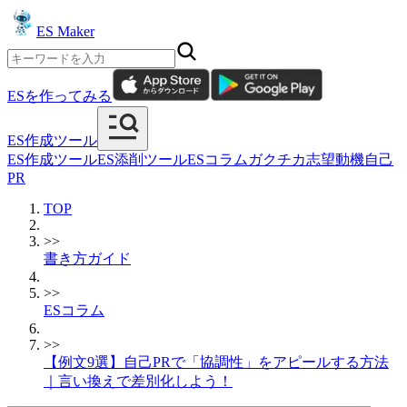
ES Maker
ESを作ってみる
ES作成ツール
ES作成ツール
ES添削ツール
ESコラム
ガクチカ
志望動機
自己
PR
TOP
>>
書き方ガイド
>>
ESコラム
>>
【例文9選】自己PRで「協調性」をアピールする方法
｜言い換えで差別化しよう！