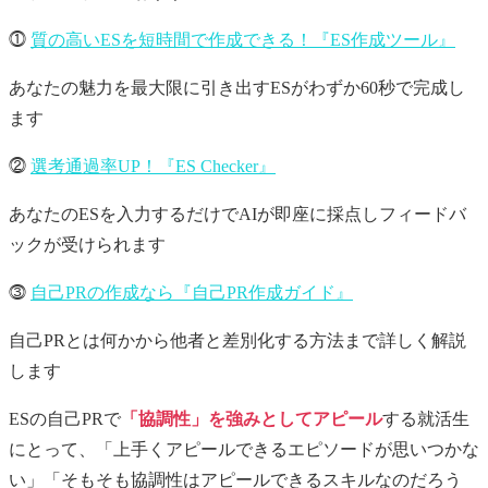
⓵
質の高いESを短時間で作成できる！『ES作成ツール』
あなたの魅力を最大限に引き出すESがわずか60秒で完成し
ます
⓶
選考通過率UP！『ES Checker』
あなたのESを入力するだけでAIが即座に採点しフィードバ
ックが受けられます
⓷
自己PRの作成なら『自己PR作成ガイド』
自己PRとは何かから他者と差別化する方法まで詳しく解説
します
ESの自己PRで
「協調性」を強みとしてアピール
する就活生
にとって、「上手くアピールできるエピソードが思いつかな
い」「そもそも協調性はアピールできるスキルなのだろう