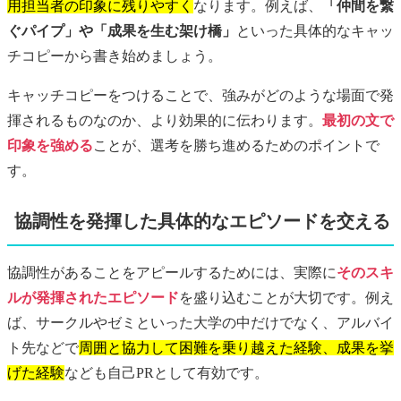
用担当者の印象に残りやすく
なります。例えば、
「仲間を繋
ぐパイプ」や「成果を生む架け橋」
といった具体的なキャッ
チコピーから書き始めましょう。
キャッチコピーをつけることで、強みがどのような場面で発
揮されるものなのか、より効果的に伝わります。
最初の文で
印象を強める
ことが、選考を勝ち進めるためのポイントで
す。
協調性を発揮した具体的なエピソードを交える
協調性があることをアピールするためには、実際に
そのスキ
ルが発揮されたエピソード
を盛り込むことが大切です。例え
ば、サークルやゼミといった大学の中だけでなく、アルバイ
ト先などで
周囲と協力して困難を乗り越えた経験、成果を挙
げた経験
なども自己PRとして有効です。