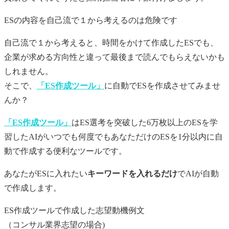
ES
の内容を自己流で１から考えるのは危険です
自己流で１から考えると、時間をかけて作成した
ES
でも、
企業が求める方向性と違って最後まで読んでもらえないかも
しれません。
そこで、
「ES作成ツール」
に自動で
ES
を作成させてみませ
んか？
「ES作成ツール」
はES選考を突破した6万枚以上のESを学
習したAIがいつでも何度でもあなただけの
ES
を1分以内に自
動で作成する便利なツールです。
あなたが
ES
に入れたい
キーワードを入れるだけ
でAIが自動
で作成します。
ES作成ツールで作成した志望動機例文
（コンサル業界志望の場合)