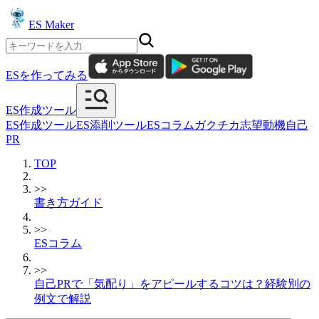
ES Maker
ESを作ってみる
ES作成ツール
ES作成ツール
ES添削ツール
ESコラム
ガクチカ
志望動機
自己
PR
TOP
>>
書き方ガイド
>>
ESコラム
>>
自己PRで「気配り」をアピールするコツは？経験別の
例文で解説