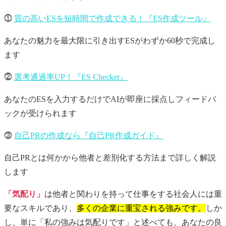
⓵
質の高いESを短時間で作成できる！『ES作成ツール』
あなたの魅力を最大限に引き出すESがわずか60秒で完成し
ます
⓶
選考通過率UP！『ES Checker』
あなたのESを入力するだけでAIが即座に採点しフィードバ
ックが受けられます
⓷
自己PRの作成なら『自己PR作成ガイド』
自己PRとは何かから他者と差別化する方法まで詳しく解説
します
「気配り」
は他者と関わりを持って仕事をする社会人には重
要なスキルであり、
多くの企業に重宝される強みです。
しか
し、単に「私の強みは気配りです」と述べても、あなたの良