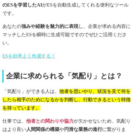
のESを学習したAI
がESを自動生成してくれる便利なツール
です。
あなたの
強みや経験を魅力的に表現
し、企業が求める内容に
マッチしたESを瞬時に生成可能ですのでぜひご活用くださ
い。
ESを効率よく作成する！
企業に求められる「気配り」とは？
「気配り」ができる人は、
他者を思いやり、状況を見て何を
したら相手のためになるかを判断し、行動できるという特徴
を持っています。
仕事では、
他者との関わりや協力
が欠かせないため、気配り
はより良い
人間関係の構築
や
円滑な業務の進行
に繋がりま