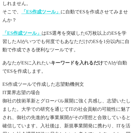
しれません。
そこで、
「ES作成ツール」
に自動で
ES
を作成させてみませ
んか？
「ES作成ツール」
はES選考を突破した6万枚以上のESを学
習したAIがいつでも何度でもあなただけの
ES
を1分以内に自
動で作成できる便利なツールです。
あなたが
ES
に入れたい
キーワードを入れるだけ
でAIが自動
でESを作成します。
ES作成ツールで作成した志望動機例文
IT業界志望の場合
御社の技術革新とグローバル展開に強く共感し、志望いたし
ました。大学での研究を通じてITの社会貢献の可能性に魅了
され、御社の先進的な事業展開がその理想と合致していると
確信しています。入社後は、新規事業開発に携わり、ITを活